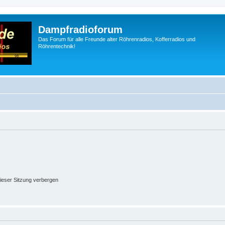
Dampfradioforum
Das Forum für alle Freunde alter Röhrenradios, Kofferradios und
Röhrentechnik!
ieser Sitzung verbergen