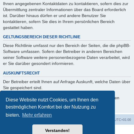
Ihnen angegebenen Kontaktdaten zu kontaktieren, sofern dies zur
Übermittlung zentraler Informationen über das Board erforderlich
ist. Darüber hinaus dürfen er und andere Benutzer Sie
kontaktieren, sofern Sie dies in Ihrem persönlichen Bereich
gestattet haben.
GELTUNGSBEREICH DIESER RICHTLINIE
Diese Richtlinie umfasst nur den Bereich der Seiten, die die phpBB-
Software umfassen. Sofern der Betreiber in anderen Bereichen
seiner Software weitere personenbezogene Daten verarbeitet, wird
er Sie darüber gesondert informieren.
AUSKUNFTSRECHT
Der Betreiber erteilt Ihnen auf Anfrage Auskunft, welche Daten über
Sie gespeichert sind.
Sie können jederzeit die Löschung bzw. Sperrung Ihrer Daten
Diese Website nutzt Cookies, um Ihnen den
verlangen. Kontaktieren Sie hierzu bitte den Betreiber.
bestmöglichen Komfort bei der Nutzung zu
bieten.
Mehr erfahren
Foren-Übersicht
Alle Zeiten sind
UTC+01:00
Verstanden!
Powered by
phpBB
® Forum Software © phpBB Limited