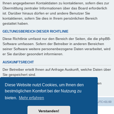
Ihnen angegebenen Kontaktdaten zu kontaktieren, sofern dies zur
Übermittlung zentraler Informationen über das Board erforderlich
ist. Darüber hinaus dürfen er und andere Benutzer Sie
kontaktieren, sofern Sie dies in Ihrem persönlichen Bereich
gestattet haben.
GELTUNGSBEREICH DIESER RICHTLINIE
Diese Richtlinie umfasst nur den Bereich der Seiten, die die phpBB-
Software umfassen. Sofern der Betreiber in anderen Bereichen
seiner Software weitere personenbezogene Daten verarbeitet, wird
er Sie darüber gesondert informieren.
AUSKUNFTSRECHT
Der Betreiber erteilt Ihnen auf Anfrage Auskunft, welche Daten über
Sie gespeichert sind.
Sie können jederzeit die Löschung bzw. Sperrung Ihrer Daten
Diese Website nutzt Cookies, um Ihnen den
verlangen. Kontaktieren Sie hierzu bitte den Betreiber.
bestmöglichen Komfort bei der Nutzung zu
bieten.
Mehr erfahren
Foren-Übersicht
Alle Zeiten sind
UTC+01:00
Verstanden!
Powered by
phpBB
® Forum Software © phpBB Limited