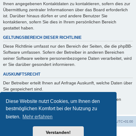
Ihnen angegebenen Kontaktdaten zu kontaktieren, sofern dies zur
Übermittlung zentraler Informationen über das Board erforderlich
ist. Darüber hinaus dürfen er und andere Benutzer Sie
kontaktieren, sofern Sie dies in Ihrem persönlichen Bereich
gestattet haben.
GELTUNGSBEREICH DIESER RICHTLINIE
Diese Richtlinie umfasst nur den Bereich der Seiten, die die phpBB-
Software umfassen. Sofern der Betreiber in anderen Bereichen
seiner Software weitere personenbezogene Daten verarbeitet, wird
er Sie darüber gesondert informieren.
AUSKUNFTSRECHT
Der Betreiber erteilt Ihnen auf Anfrage Auskunft, welche Daten über
Sie gespeichert sind.
Sie können jederzeit die Löschung bzw. Sperrung Ihrer Daten
Diese Website nutzt Cookies, um Ihnen den
verlangen. Kontaktieren Sie hierzu bitte den Betreiber.
bestmöglichen Komfort bei der Nutzung zu
bieten.
Mehr erfahren
Foren-Übersicht
Alle Zeiten sind
UTC+01:00
Verstanden!
Powered by
phpBB
® Forum Software © phpBB Limited