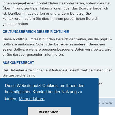
Ihnen angegebenen Kontaktdaten zu kontaktieren, sofern dies zur
Übermittlung zentraler Informationen über das Board erforderlich
ist. Darüber hinaus dürfen er und andere Benutzer Sie
kontaktieren, sofern Sie dies in Ihrem persönlichen Bereich
gestattet haben.
GELTUNGSBEREICH DIESER RICHTLINIE
Diese Richtlinie umfasst nur den Bereich der Seiten, die die phpBB-
Software umfassen. Sofern der Betreiber in anderen Bereichen
seiner Software weitere personenbezogene Daten verarbeitet, wird
er Sie darüber gesondert informieren.
AUSKUNFTSRECHT
Der Betreiber erteilt Ihnen auf Anfrage Auskunft, welche Daten über
Sie gespeichert sind.
Sie können jederzeit die Löschung bzw. Sperrung Ihrer Daten
Diese Website nutzt Cookies, um Ihnen den
verlangen. Kontaktieren Sie hierzu bitte den Betreiber.
bestmöglichen Komfort bei der Nutzung zu
bieten.
Mehr erfahren
Foren-Übersicht
Alle Zeiten sind
UTC+01:00
Verstanden!
Powered by
phpBB
® Forum Software © phpBB Limited