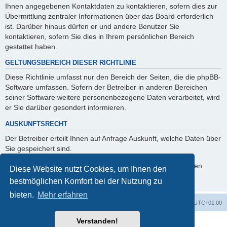
Ihnen angegebenen Kontaktdaten zu kontaktieren, sofern dies zur
Übermittlung zentraler Informationen über das Board erforderlich
ist. Darüber hinaus dürfen er und andere Benutzer Sie
kontaktieren, sofern Sie dies in Ihrem persönlichen Bereich
gestattet haben.
GELTUNGSBEREICH DIESER RICHTLINIE
Diese Richtlinie umfasst nur den Bereich der Seiten, die die phpBB-
Software umfassen. Sofern der Betreiber in anderen Bereichen
seiner Software weitere personenbezogene Daten verarbeitet, wird
er Sie darüber gesondert informieren.
AUSKUNFTSRECHT
Der Betreiber erteilt Ihnen auf Anfrage Auskunft, welche Daten über
Sie gespeichert sind.
Sie können jederzeit die Löschung bzw. Sperrung Ihrer Daten
Diese Website nutzt Cookies, um Ihnen den
verlangen. Kontaktieren Sie hierzu bitte den Betreiber.
bestmöglichen Komfort bei der Nutzung zu
bieten.
Mehr erfahren
Foren-Übersicht
Alle Zeiten sind
UTC+01:00
Verstanden!
Powered by
phpBB
® Forum Software © phpBB Limited