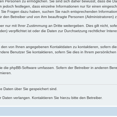
n Personen zu ermöglichen. Sie sind sich daher bewusst, dass die Date
n jedoch festlegen, dass einzelne Informationen nur für einen eingeschr
nn Sie Fragen dazu haben, suchen Sie nach entsprechenden Information
für den Betreiber und von ihm beauftragte Personen (Administratoren) z
r nur mit Ihrer Zustimmung an Dritte weitergeben. Dies gilt nicht, so
n) verpflichtet ist oder die Daten zur Durchsetzung rechtlicher Interes
r den von Ihnen angegebenen Kontaktdaten zu kontaktieren, sofern die
andere Benutzer Sie kontaktieren, sofern Sie dies in Ihrem persönlichen
, die die phpBB-Software umfassen. Sofern der Betreiber in anderen Be
rmieren.
he Daten über Sie gespeichert sind.
 Daten verlangen. Kontaktieren Sie hierzu bitte den Betreiber.