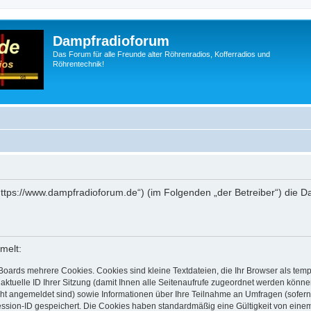
Dampfradioforum
Das Forum für alle Freunde alter Röhrenradios, Kofferradios und
Röhrentechnik!
„https://www.dampfradioforum.de“) (im Folgenden „der Betreiber“) die
melt:
Boards mehrere Cookies. Cookies sind kleine Textdateien, die Ihr Browser als tem
 aktuelle ID Ihrer Sitzung (damit Ihnen alle Seitenaufrufe zugeordnet werden könne
cht angemeldet sind) sowie Informationen über Ihre Teilnahme an Umfragen (sofern
ession-ID gespeichert. Die Cookies haben standardmäßig eine Gültigkeit von einem 