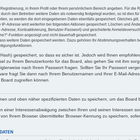
 Registrierung, in Ihrem Profil oder Ihrem persönlichem Bereich angeben. Für die
rch den Betreiber weitere Daten als notwendig festgelegt wurden, so ist dies für 
ellen, so werden die dort eingegebenen Daten ebenfalls gespeichert. Gleiches gilt
ie IP-Adresse wird weiterhin bei folgenden Aktionen gespeichert: Löschen und Änd
l-Adresse, Kontoaktivierung, Benutzer-Passwort) und gescheiterte Anmeldeversuch
ine?“-Funktion angezeigt und nicht dauerhaft gespeichert.
 dass weitere Daten gespeichert werden. Dazu gehören Ihr Abstimmungsverhalten b
htigungsfunktionen.
Hash) gespeichert, so dass es sicher ist. Jedoch wird Ihnen empfohlen,
el zu Ihrem Benutzerkonto für das Board, also gehen Sie mit ihm sorg
htigterweise nach Ihrem Passwort fragen. Sollten Sie Ihr Passwort verg
are fragt Sie dann nach Ihrem Benutzernamen und Ihrer E-Mail-Adres
 Board zugreifen können.
enen und oben näher spezifizierten Daten zu speichern, um das Board 
en einer Interessenabwägung zwischen Ihren und seinen Interessen sowi
von Ihrem Browser übermittelter Browser-Kennung zu speichern, sofer
 DATEN