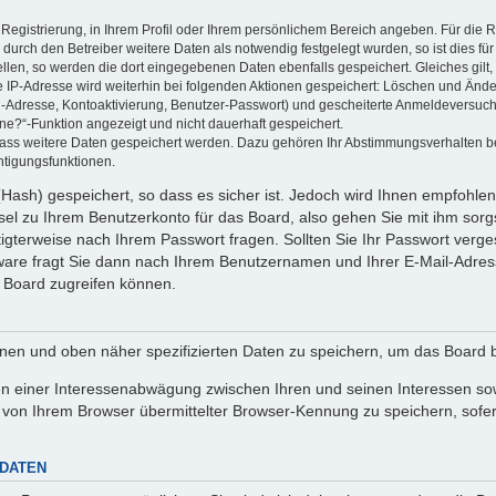
 Registrierung, in Ihrem Profil oder Ihrem persönlichem Bereich angeben. Für die
rch den Betreiber weitere Daten als notwendig festgelegt wurden, so ist dies für 
ellen, so werden die dort eingegebenen Daten ebenfalls gespeichert. Gleiches gilt
ie IP-Adresse wird weiterhin bei folgenden Aktionen gespeichert: Löschen und Änd
l-Adresse, Kontoaktivierung, Benutzer-Passwort) und gescheiterte Anmeldeversuch
ine?“-Funktion angezeigt und nicht dauerhaft gespeichert.
 dass weitere Daten gespeichert werden. Dazu gehören Ihr Abstimmungsverhalten b
htigungsfunktionen.
Hash) gespeichert, so dass es sicher ist. Jedoch wird Ihnen empfohlen,
el zu Ihrem Benutzerkonto für das Board, also gehen Sie mit ihm sorg
htigterweise nach Ihrem Passwort fragen. Sollten Sie Ihr Passwort verg
are fragt Sie dann nach Ihrem Benutzernamen und Ihrer E-Mail-Adres
 Board zugreifen können.
enen und oben näher spezifizierten Daten zu speichern, um das Board 
en einer Interessenabwägung zwischen Ihren und seinen Interessen sowi
von Ihrem Browser übermittelter Browser-Kennung zu speichern, sofer
 DATEN