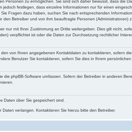
n Personen zu ermöglichen. Sie sind sich daher bewusst, dass die Date
n jedoch festlegen, dass einzelne Informationen nur für einen eingeschr
nn Sie Fragen dazu haben, suchen Sie nach entsprechenden Information
für den Betreiber und von ihm beauftragte Personen (Administratoren) z
r nur mit Ihrer Zustimmung an Dritte weitergeben. Dies gilt nicht, so
n) verpflichtet ist oder die Daten zur Durchsetzung rechtlicher Interes
r den von Ihnen angegebenen Kontaktdaten zu kontaktieren, sofern die
andere Benutzer Sie kontaktieren, sofern Sie dies in Ihrem persönlichen
, die die phpBB-Software umfassen. Sofern der Betreiber in anderen Be
rmieren.
he Daten über Sie gespeichert sind.
 Daten verlangen. Kontaktieren Sie hierzu bitte den Betreiber.