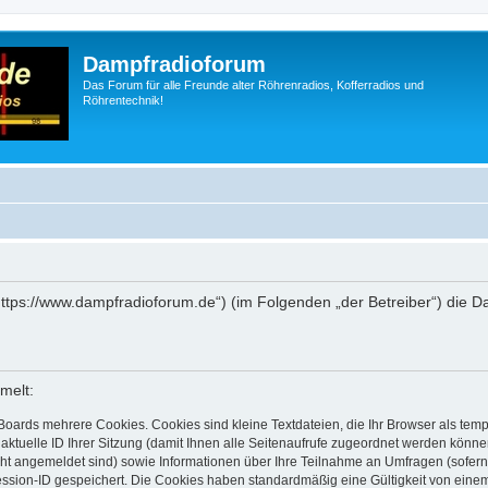
Dampfradioforum
Das Forum für alle Freunde alter Röhrenradios, Kofferradios und
Röhrentechnik!
„https://www.dampfradioforum.de“) (im Folgenden „der Betreiber“) die
melt:
Boards mehrere Cookies. Cookies sind kleine Textdateien, die Ihr Browser als tem
 aktuelle ID Ihrer Sitzung (damit Ihnen alle Seitenaufrufe zugeordnet werden könne
cht angemeldet sind) sowie Informationen über Ihre Teilnahme an Umfragen (sofern
ession-ID gespeichert. Die Cookies haben standardmäßig eine Gültigkeit von einem 