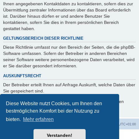
Ihnen angegebenen Kontaktdaten zu kontaktieren, sofern dies zur
Übermittlung zentraler Informationen über das Board erforderlich
ist. Darüber hinaus dürfen er und andere Benutzer Sie
kontaktieren, sofern Sie dies in Ihrem persönlichen Bereich
gestattet haben.
GELTUNGSBEREICH DIESER RICHTLINIE
Diese Richtlinie umfasst nur den Bereich der Seiten, die die phpBB-
Software umfassen. Sofern der Betreiber in anderen Bereichen
seiner Software weitere personenbezogene Daten verarbeitet, wird
er Sie darüber gesondert informieren.
AUSKUNFTSRECHT
Der Betreiber erteilt Ihnen auf Anfrage Auskunft, welche Daten über
Sie gespeichert sind.
Sie können jederzeit die Löschung bzw. Sperrung Ihrer Daten
Diese Website nutzt Cookies, um Ihnen den
verlangen. Kontaktieren Sie hierzu bitte den Betreiber.
bestmöglichen Komfort bei der Nutzung zu
bieten.
Mehr erfahren
Foren-Übersicht
Alle Zeiten sind
UTC+01:00
Verstanden!
Powered by
phpBB
® Forum Software © phpBB Limited