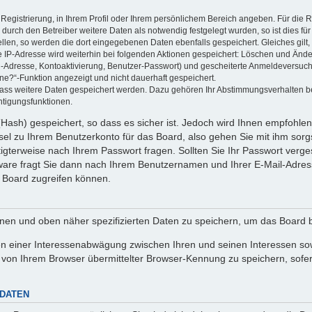
 Registrierung, in Ihrem Profil oder Ihrem persönlichem Bereich angeben. Für die
rch den Betreiber weitere Daten als notwendig festgelegt wurden, so ist dies für 
ellen, so werden die dort eingegebenen Daten ebenfalls gespeichert. Gleiches gilt
ie IP-Adresse wird weiterhin bei folgenden Aktionen gespeichert: Löschen und Änd
l-Adresse, Kontoaktivierung, Benutzer-Passwort) und gescheiterte Anmeldeversuch
ine?“-Funktion angezeigt und nicht dauerhaft gespeichert.
 dass weitere Daten gespeichert werden. Dazu gehören Ihr Abstimmungsverhalten b
htigungsfunktionen.
Hash) gespeichert, so dass es sicher ist. Jedoch wird Ihnen empfohlen,
el zu Ihrem Benutzerkonto für das Board, also gehen Sie mit ihm sorg
htigterweise nach Ihrem Passwort fragen. Sollten Sie Ihr Passwort verg
are fragt Sie dann nach Ihrem Benutzernamen und Ihrer E-Mail-Adres
 Board zugreifen können.
enen und oben näher spezifizierten Daten zu speichern, um das Board 
en einer Interessenabwägung zwischen Ihren und seinen Interessen sowi
von Ihrem Browser übermittelter Browser-Kennung zu speichern, sofer
 DATEN