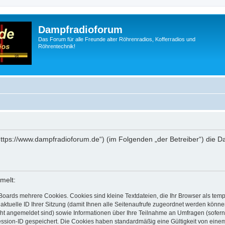
Dampfradioforum
Das Forum für alle Freunde alter Röhrenradios, Kofferradios und
Röhrentechnik!
„https://www.dampfradioforum.de“) (im Folgenden „der Betreiber“) die
melt:
Boards mehrere Cookies. Cookies sind kleine Textdateien, die Ihr Browser als tem
 aktuelle ID Ihrer Sitzung (damit Ihnen alle Seitenaufrufe zugeordnet werden könne
cht angemeldet sind) sowie Informationen über Ihre Teilnahme an Umfragen (sofern
ession-ID gespeichert. Die Cookies haben standardmäßig eine Gültigkeit von einem 