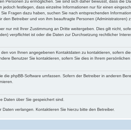
n Personen zu ermöglichen. Sie sind sich daher bewusst, dass die Date
n jedoch festlegen, dass einzelne Informationen nur für einen eingeschr
nn Sie Fragen dazu haben, suchen Sie nach entsprechenden Information
für den Betreiber und von ihm beauftragte Personen (Administratoren) z
r nur mit Ihrer Zustimmung an Dritte weitergeben. Dies gilt nicht, so
n) verpflichtet ist oder die Daten zur Durchsetzung rechtlicher Interes
r den von Ihnen angegebenen Kontaktdaten zu kontaktieren, sofern die
andere Benutzer Sie kontaktieren, sofern Sie dies in Ihrem persönlichen
, die die phpBB-Software umfassen. Sofern der Betreiber in anderen Be
rmieren.
he Daten über Sie gespeichert sind.
 Daten verlangen. Kontaktieren Sie hierzu bitte den Betreiber.