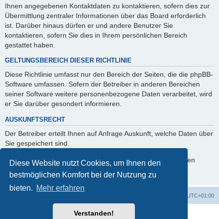
Ihnen angegebenen Kontaktdaten zu kontaktieren, sofern dies zur
Übermittlung zentraler Informationen über das Board erforderlich
ist. Darüber hinaus dürfen er und andere Benutzer Sie
kontaktieren, sofern Sie dies in Ihrem persönlichen Bereich
gestattet haben.
GELTUNGSBEREICH DIESER RICHTLINIE
Diese Richtlinie umfasst nur den Bereich der Seiten, die die phpBB-
Software umfassen. Sofern der Betreiber in anderen Bereichen
seiner Software weitere personenbezogene Daten verarbeitet, wird
er Sie darüber gesondert informieren.
AUSKUNFTSRECHT
Der Betreiber erteilt Ihnen auf Anfrage Auskunft, welche Daten über
Sie gespeichert sind.
Sie können jederzeit die Löschung bzw. Sperrung Ihrer Daten
Diese Website nutzt Cookies, um Ihnen den
verlangen. Kontaktieren Sie hierzu bitte den Betreiber.
bestmöglichen Komfort bei der Nutzung zu
bieten.
Mehr erfahren
Foren-Übersicht
Alle Zeiten sind
UTC+01:00
Verstanden!
Powered by
phpBB
® Forum Software © phpBB Limited