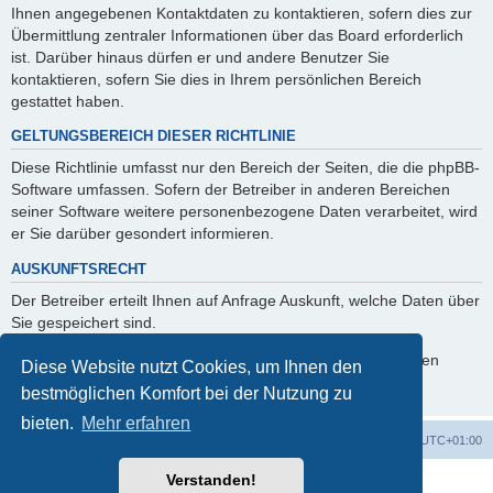
Ihnen angegebenen Kontaktdaten zu kontaktieren, sofern dies zur
Übermittlung zentraler Informationen über das Board erforderlich
ist. Darüber hinaus dürfen er und andere Benutzer Sie
kontaktieren, sofern Sie dies in Ihrem persönlichen Bereich
gestattet haben.
GELTUNGSBEREICH DIESER RICHTLINIE
Diese Richtlinie umfasst nur den Bereich der Seiten, die die phpBB-
Software umfassen. Sofern der Betreiber in anderen Bereichen
seiner Software weitere personenbezogene Daten verarbeitet, wird
er Sie darüber gesondert informieren.
AUSKUNFTSRECHT
Der Betreiber erteilt Ihnen auf Anfrage Auskunft, welche Daten über
Sie gespeichert sind.
Sie können jederzeit die Löschung bzw. Sperrung Ihrer Daten
Diese Website nutzt Cookies, um Ihnen den
verlangen. Kontaktieren Sie hierzu bitte den Betreiber.
bestmöglichen Komfort bei der Nutzung zu
bieten.
Mehr erfahren
Foren-Übersicht
Alle Zeiten sind
UTC+01:00
Verstanden!
Powered by
phpBB
® Forum Software © phpBB Limited