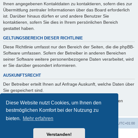
Ihnen angegebenen Kontaktdaten zu kontaktieren, sofern dies zur
Übermittlung zentraler Informationen über das Board erforderlich
ist. Darüber hinaus dürfen er und andere Benutzer Sie
kontaktieren, sofern Sie dies in Ihrem persönlichen Bereich
gestattet haben.
GELTUNGSBEREICH DIESER RICHTLINIE
Diese Richtlinie umfasst nur den Bereich der Seiten, die die phpBB-
Software umfassen. Sofern der Betreiber in anderen Bereichen
seiner Software weitere personenbezogene Daten verarbeitet, wird
er Sie darüber gesondert informieren.
AUSKUNFTSRECHT
Der Betreiber erteilt Ihnen auf Anfrage Auskunft, welche Daten über
Sie gespeichert sind.
Sie können jederzeit die Löschung bzw. Sperrung Ihrer Daten
Diese Website nutzt Cookies, um Ihnen den
verlangen. Kontaktieren Sie hierzu bitte den Betreiber.
bestmöglichen Komfort bei der Nutzung zu
bieten.
Mehr erfahren
Foren-Übersicht
Alle Zeiten sind
UTC+01:00
Verstanden!
Powered by
phpBB
® Forum Software © phpBB Limited