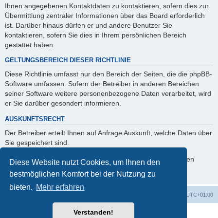
Ihnen angegebenen Kontaktdaten zu kontaktieren, sofern dies zur
Übermittlung zentraler Informationen über das Board erforderlich
ist. Darüber hinaus dürfen er und andere Benutzer Sie
kontaktieren, sofern Sie dies in Ihrem persönlichen Bereich
gestattet haben.
GELTUNGSBEREICH DIESER RICHTLINIE
Diese Richtlinie umfasst nur den Bereich der Seiten, die die phpBB-
Software umfassen. Sofern der Betreiber in anderen Bereichen
seiner Software weitere personenbezogene Daten verarbeitet, wird
er Sie darüber gesondert informieren.
AUSKUNFTSRECHT
Der Betreiber erteilt Ihnen auf Anfrage Auskunft, welche Daten über
Sie gespeichert sind.
Sie können jederzeit die Löschung bzw. Sperrung Ihrer Daten
Diese Website nutzt Cookies, um Ihnen den
verlangen. Kontaktieren Sie hierzu bitte den Betreiber.
bestmöglichen Komfort bei der Nutzung zu
bieten.
Mehr erfahren
Foren-Übersicht
Alle Zeiten sind
UTC+01:00
Verstanden!
Powered by
phpBB
® Forum Software © phpBB Limited