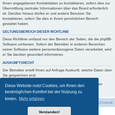
Ihnen angegebenen Kontaktdaten zu kontaktieren, sofern dies zur
Übermittlung zentraler Informationen über das Board erforderlich
ist. Darüber hinaus dürfen er und andere Benutzer Sie
kontaktieren, sofern Sie dies in Ihrem persönlichen Bereich
gestattet haben.
GELTUNGSBEREICH DIESER RICHTLINIE
Diese Richtlinie umfasst nur den Bereich der Seiten, die die phpBB-
Software umfassen. Sofern der Betreiber in anderen Bereichen
seiner Software weitere personenbezogene Daten verarbeitet, wird
er Sie darüber gesondert informieren.
AUSKUNFTSRECHT
Der Betreiber erteilt Ihnen auf Anfrage Auskunft, welche Daten über
Sie gespeichert sind.
Sie können jederzeit die Löschung bzw. Sperrung Ihrer Daten
Diese Website nutzt Cookies, um Ihnen den
verlangen. Kontaktieren Sie hierzu bitte den Betreiber.
bestmöglichen Komfort bei der Nutzung zu
bieten.
Mehr erfahren
Foren-Übersicht
Alle Zeiten sind
UTC+01:00
Verstanden!
Powered by
phpBB
® Forum Software © phpBB Limited