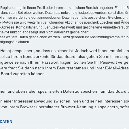
 Registrierung, in Ihrem Profil oder Ihrem persönlichem Bereich angeben. Für die
rch den Betreiber weitere Daten als notwendig festgelegt wurden, so ist dies für 
ellen, so werden die dort eingegebenen Daten ebenfalls gespeichert. Gleiches gilt
ie IP-Adresse wird weiterhin bei folgenden Aktionen gespeichert: Löschen und Änd
l-Adresse, Kontoaktivierung, Benutzer-Passwort) und gescheiterte Anmeldeversuch
ine?“-Funktion angezeigt und nicht dauerhaft gespeichert.
 dass weitere Daten gespeichert werden. Dazu gehören Ihr Abstimmungsverhalten b
htigungsfunktionen.
Hash) gespeichert, so dass es sicher ist. Jedoch wird Ihnen empfohlen,
el zu Ihrem Benutzerkonto für das Board, also gehen Sie mit ihm sorg
htigterweise nach Ihrem Passwort fragen. Sollten Sie Ihr Passwort verg
are fragt Sie dann nach Ihrem Benutzernamen und Ihrer E-Mail-Adres
 Board zugreifen können.
enen und oben näher spezifizierten Daten zu speichern, um das Board 
en einer Interessenabwägung zwischen Ihren und seinen Interessen sowi
von Ihrem Browser übermittelter Browser-Kennung zu speichern, sofer
 DATEN