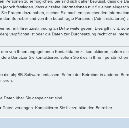
n Personen zu ermöglichen. Sie sind sich daher bewusst, dass die Date
n jedoch festlegen, dass einzelne Informationen nur für einen eingeschr
nn Sie Fragen dazu haben, suchen Sie nach entsprechenden Information
für den Betreiber und von ihm beauftragte Personen (Administratoren) z
r nur mit Ihrer Zustimmung an Dritte weitergeben. Dies gilt nicht, so
n) verpflichtet ist oder die Daten zur Durchsetzung rechtlicher Interes
r den von Ihnen angegebenen Kontaktdaten zu kontaktieren, sofern die
andere Benutzer Sie kontaktieren, sofern Sie dies in Ihrem persönlichen
, die die phpBB-Software umfassen. Sofern der Betreiber in anderen Be
rmieren.
he Daten über Sie gespeichert sind.
 Daten verlangen. Kontaktieren Sie hierzu bitte den Betreiber.