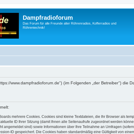
Dampfradioforum
Das Forum für alle Freunde alter Röhrenradios, Kofferradios und
Röhrentechnik!
„https://www.dampfradioforum.de“) (im Folgenden „der Betreiber“) die
melt:
Boards mehrere Cookies. Cookies sind kleine Textdateien, die Ihr Browser als tem
 aktuelle ID Ihrer Sitzung (damit Ihnen alle Seitenaufrufe zugeordnet werden könne
cht angemeldet sind) sowie Informationen über Ihre Teilnahme an Umfragen (sofern
ession-ID gespeichert. Die Cookies haben standardmäßig eine Gültigkeit von einem 