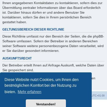
Ihnen angegebenen Kontaktdaten zu kontaktieren, sofern dies zur
Übermittlung zentraler Informationen über das Board erforderlich
ist. Darüber hinaus dürfen er und andere Benutzer Sie
kontaktieren, sofern Sie dies in Ihrem persönlichen Bereich
gestattet haben.
GELTUNGSBEREICH DIESER RICHTLINIE
Diese Richtlinie umfasst nur den Bereich der Seiten, die die phpBB-
Software umfassen. Sofern der Betreiber in anderen Bereichen
seiner Software weitere personenbezogene Daten verarbeitet, wird
er Sie darüber gesondert informieren.
AUSKUNFTSRECHT
Der Betreiber erteilt Ihnen auf Anfrage Auskunft, welche Daten über
Sie gespeichert sind.
Sie können jederzeit die Löschung bzw. Sperrung Ihrer Daten
Diese Website nutzt Cookies, um Ihnen den
verlangen. Kontaktieren Sie hierzu bitte den Betreiber.
bestmöglichen Komfort bei der Nutzung zu
bieten.
Mehr erfahren
Foren-Übersicht
Alle Zeiten sind
UTC+01:00
Verstanden!
Powered by
phpBB
® Forum Software © phpBB Limited