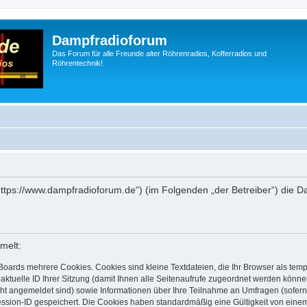
Dampfradioforum
Das Forum für alle Freunde alter Röhrenradios, Kofferradios und
Röhrentechnik!
„https://www.dampfradioforum.de“) (im Folgenden „der Betreiber“) die
melt:
Boards mehrere Cookies. Cookies sind kleine Textdateien, die Ihr Browser als tem
 aktuelle ID Ihrer Sitzung (damit Ihnen alle Seitenaufrufe zugeordnet werden könne
cht angemeldet sind) sowie Informationen über Ihre Teilnahme an Umfragen (sofern
ession-ID gespeichert. Die Cookies haben standardmäßig eine Gültigkeit von einem 