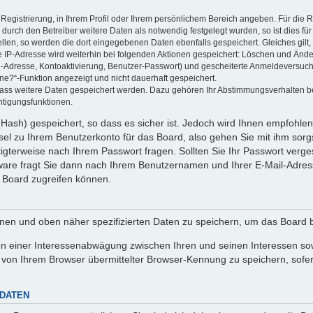
 Registrierung, in Ihrem Profil oder Ihrem persönlichem Bereich angeben. Für die
rch den Betreiber weitere Daten als notwendig festgelegt wurden, so ist dies für 
ellen, so werden die dort eingegebenen Daten ebenfalls gespeichert. Gleiches gilt
ie IP-Adresse wird weiterhin bei folgenden Aktionen gespeichert: Löschen und Änd
l-Adresse, Kontoaktivierung, Benutzer-Passwort) und gescheiterte Anmeldeversuch
ine?“-Funktion angezeigt und nicht dauerhaft gespeichert.
 dass weitere Daten gespeichert werden. Dazu gehören Ihr Abstimmungsverhalten b
htigungsfunktionen.
Hash) gespeichert, so dass es sicher ist. Jedoch wird Ihnen empfohlen,
el zu Ihrem Benutzerkonto für das Board, also gehen Sie mit ihm sorg
htigterweise nach Ihrem Passwort fragen. Sollten Sie Ihr Passwort verg
are fragt Sie dann nach Ihrem Benutzernamen und Ihrer E-Mail-Adres
 Board zugreifen können.
enen und oben näher spezifizierten Daten zu speichern, um das Board 
en einer Interessenabwägung zwischen Ihren und seinen Interessen sowi
von Ihrem Browser übermittelter Browser-Kennung zu speichern, sofer
 DATEN