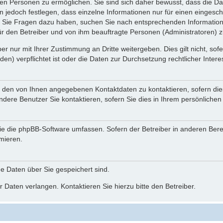
n Personen zu ermöglichen. Sie sind sich daher bewusst, dass die Date
n jedoch festlegen, dass einzelne Informationen nur für einen eingeschr
nn Sie Fragen dazu haben, suchen Sie nach entsprechenden Information
für den Betreiber und von ihm beauftragte Personen (Administratoren) z
r nur mit Ihrer Zustimmung an Dritte weitergeben. Dies gilt nicht, so
n) verpflichtet ist oder die Daten zur Durchsetzung rechtlicher Interes
r den von Ihnen angegebenen Kontaktdaten zu kontaktieren, sofern die
andere Benutzer Sie kontaktieren, sofern Sie dies in Ihrem persönlichen
, die die phpBB-Software umfassen. Sofern der Betreiber in anderen Be
rmieren.
he Daten über Sie gespeichert sind.
 Daten verlangen. Kontaktieren Sie hierzu bitte den Betreiber.