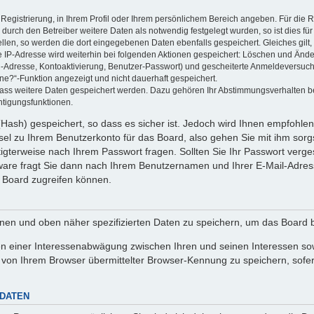
 Registrierung, in Ihrem Profil oder Ihrem persönlichem Bereich angeben. Für die
rch den Betreiber weitere Daten als notwendig festgelegt wurden, so ist dies für 
ellen, so werden die dort eingegebenen Daten ebenfalls gespeichert. Gleiches gilt
ie IP-Adresse wird weiterhin bei folgenden Aktionen gespeichert: Löschen und Änd
l-Adresse, Kontoaktivierung, Benutzer-Passwort) und gescheiterte Anmeldeversuch
ine?“-Funktion angezeigt und nicht dauerhaft gespeichert.
 dass weitere Daten gespeichert werden. Dazu gehören Ihr Abstimmungsverhalten b
htigungsfunktionen.
Hash) gespeichert, so dass es sicher ist. Jedoch wird Ihnen empfohlen,
el zu Ihrem Benutzerkonto für das Board, also gehen Sie mit ihm sorg
htigterweise nach Ihrem Passwort fragen. Sollten Sie Ihr Passwort verg
are fragt Sie dann nach Ihrem Benutzernamen und Ihrer E-Mail-Adres
 Board zugreifen können.
enen und oben näher spezifizierten Daten zu speichern, um das Board 
en einer Interessenabwägung zwischen Ihren und seinen Interessen sowi
von Ihrem Browser übermittelter Browser-Kennung zu speichern, sofer
 DATEN