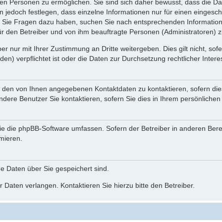
n Personen zu ermöglichen. Sie sind sich daher bewusst, dass die Date
n jedoch festlegen, dass einzelne Informationen nur für einen eingeschr
nn Sie Fragen dazu haben, suchen Sie nach entsprechenden Information
für den Betreiber und von ihm beauftragte Personen (Administratoren) z
r nur mit Ihrer Zustimmung an Dritte weitergeben. Dies gilt nicht, so
n) verpflichtet ist oder die Daten zur Durchsetzung rechtlicher Interes
r den von Ihnen angegebenen Kontaktdaten zu kontaktieren, sofern die
andere Benutzer Sie kontaktieren, sofern Sie dies in Ihrem persönlichen
, die die phpBB-Software umfassen. Sofern der Betreiber in anderen Be
rmieren.
he Daten über Sie gespeichert sind.
 Daten verlangen. Kontaktieren Sie hierzu bitte den Betreiber.