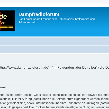
Dampfradioforum
Das Forum für alle Freunde alter Röhrenradios, Kofferradios und
Röhrentechnik!
„https://www.dampfradioforum.de“) (im Folgenden „der Betreiber“) die
melt:
Boards mehrere Cookies. Cookies sind kleine Textdateien, die Ihr Browser als tem
 aktuelle ID Ihrer Sitzung (damit Ihnen alle Seitenaufrufe zugeordnet werden könne
cht angemeldet sind) sowie Informationen über Ihre Teilnahme an Umfragen (sofern
ession-ID gespeichert. Die Cookies haben standardmäßig eine Gültigkeit von einem 