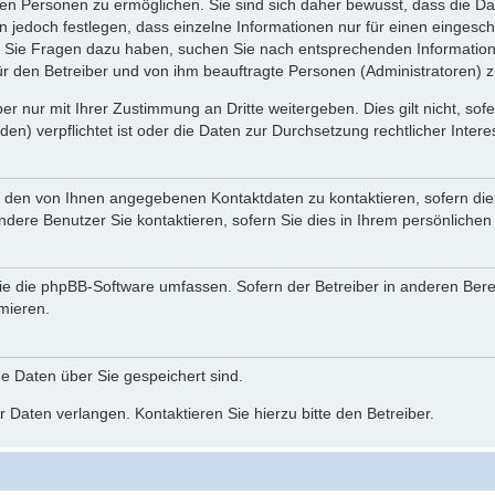
n Personen zu ermöglichen. Sie sind sich daher bewusst, dass die Date
n jedoch festlegen, dass einzelne Informationen nur für einen eingeschr
nn Sie Fragen dazu haben, suchen Sie nach entsprechenden Information
für den Betreiber und von ihm beauftragte Personen (Administratoren) z
r nur mit Ihrer Zustimmung an Dritte weitergeben. Dies gilt nicht, so
n) verpflichtet ist oder die Daten zur Durchsetzung rechtlicher Interes
r den von Ihnen angegebenen Kontaktdaten zu kontaktieren, sofern die
andere Benutzer Sie kontaktieren, sofern Sie dies in Ihrem persönlichen
, die die phpBB-Software umfassen. Sofern der Betreiber in anderen Be
rmieren.
he Daten über Sie gespeichert sind.
 Daten verlangen. Kontaktieren Sie hierzu bitte den Betreiber.