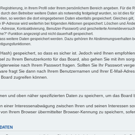
 Registrierung, in Ihrem Profil oder Ihrem persönlichem Bereich angeben. Für die
rch den Betreiber weitere Daten als notwendig festgelegt wurden, so ist dies für 
ellen, so werden die dort eingegebenen Daten ebenfalls gespeichert. Gleiches gilt
ie IP-Adresse wird weiterhin bei folgenden Aktionen gespeichert: Löschen und Änd
l-Adresse, Kontoaktivierung, Benutzer-Passwort) und gescheiterte Anmeldeversuch
ine?“-Funktion angezeigt und nicht dauerhaft gespeichert.
 dass weitere Daten gespeichert werden. Dazu gehören Ihr Abstimmungsverhalten b
htigungsfunktionen.
Hash) gespeichert, so dass es sicher ist. Jedoch wird Ihnen empfohlen,
el zu Ihrem Benutzerkonto für das Board, also gehen Sie mit ihm sorg
htigterweise nach Ihrem Passwort fragen. Sollten Sie Ihr Passwort verg
are fragt Sie dann nach Ihrem Benutzernamen und Ihrer E-Mail-Adres
 Board zugreifen können.
enen und oben näher spezifizierten Daten zu speichern, um das Board 
en einer Interessenabwägung zwischen Ihren und seinen Interessen sowi
von Ihrem Browser übermittelter Browser-Kennung zu speichern, sofer
 DATEN