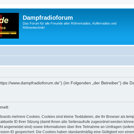
Dampfradioforum
Das Forum für alle Freunde alter Röhrenradios, Kofferradios und
Röhrentechnik!
„https://www.dampfradioforum.de“) (im Folgenden „der Betreiber“) die
melt:
Boards mehrere Cookies. Cookies sind kleine Textdateien, die Ihr Browser als tem
 aktuelle ID Ihrer Sitzung (damit Ihnen alle Seitenaufrufe zugeordnet werden könne
cht angemeldet sind) sowie Informationen über Ihre Teilnahme an Umfragen (sofern
ession-ID gespeichert. Die Cookies haben standardmäßig eine Gültigkeit von einem 