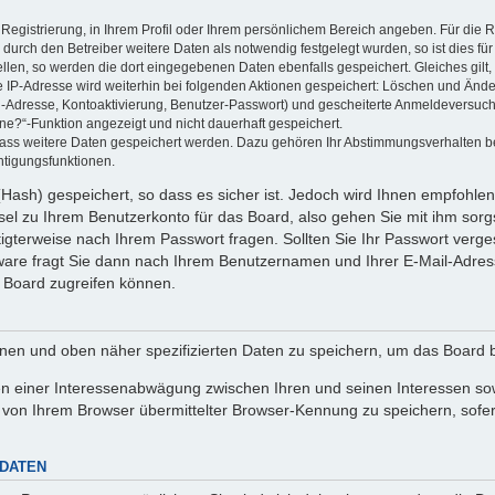
 Registrierung, in Ihrem Profil oder Ihrem persönlichem Bereich angeben. Für die
rch den Betreiber weitere Daten als notwendig festgelegt wurden, so ist dies für 
ellen, so werden die dort eingegebenen Daten ebenfalls gespeichert. Gleiches gilt
ie IP-Adresse wird weiterhin bei folgenden Aktionen gespeichert: Löschen und Änd
l-Adresse, Kontoaktivierung, Benutzer-Passwort) und gescheiterte Anmeldeversuch
ine?“-Funktion angezeigt und nicht dauerhaft gespeichert.
 dass weitere Daten gespeichert werden. Dazu gehören Ihr Abstimmungsverhalten b
htigungsfunktionen.
Hash) gespeichert, so dass es sicher ist. Jedoch wird Ihnen empfohlen,
el zu Ihrem Benutzerkonto für das Board, also gehen Sie mit ihm sorg
htigterweise nach Ihrem Passwort fragen. Sollten Sie Ihr Passwort verg
are fragt Sie dann nach Ihrem Benutzernamen und Ihrer E-Mail-Adres
 Board zugreifen können.
enen und oben näher spezifizierten Daten zu speichern, um das Board 
en einer Interessenabwägung zwischen Ihren und seinen Interessen sowi
von Ihrem Browser übermittelter Browser-Kennung zu speichern, sofer
 DATEN