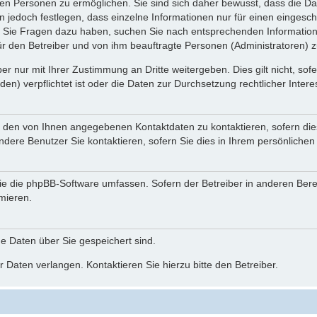
n Personen zu ermöglichen. Sie sind sich daher bewusst, dass die Date
n jedoch festlegen, dass einzelne Informationen nur für einen eingeschr
nn Sie Fragen dazu haben, suchen Sie nach entsprechenden Information
für den Betreiber und von ihm beauftragte Personen (Administratoren) z
r nur mit Ihrer Zustimmung an Dritte weitergeben. Dies gilt nicht, so
n) verpflichtet ist oder die Daten zur Durchsetzung rechtlicher Interes
r den von Ihnen angegebenen Kontaktdaten zu kontaktieren, sofern die
andere Benutzer Sie kontaktieren, sofern Sie dies in Ihrem persönlichen
, die die phpBB-Software umfassen. Sofern der Betreiber in anderen Be
rmieren.
he Daten über Sie gespeichert sind.
 Daten verlangen. Kontaktieren Sie hierzu bitte den Betreiber.