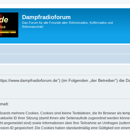
Dampfradioforum
Das Forum für alle Freunde alter Röhrenradios, Kofferradios und
Röhrentechnik!
„https://www.dampfradioforum.de“) (im Folgenden „der Betreiber“) die
melt:
Boards mehrere Cookies. Cookies sind kleine Textdateien, die Ihr Browser als tem
 aktuelle ID Ihrer Sitzung (damit Ihnen alle Seitenaufrufe zugeordnet werden könne
cht angemeldet sind) sowie Informationen über Ihre Teilnahme an Umfragen (sofern
ession-ID gespeichert. Die Cookies haben standardmäßig eine Gültigkeit von einem 