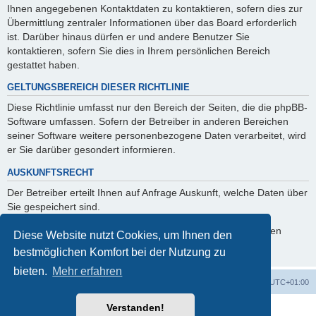
Ihnen angegebenen Kontaktdaten zu kontaktieren, sofern dies zur
Übermittlung zentraler Informationen über das Board erforderlich
ist. Darüber hinaus dürfen er und andere Benutzer Sie
kontaktieren, sofern Sie dies in Ihrem persönlichen Bereich
gestattet haben.
GELTUNGSBEREICH DIESER RICHTLINIE
Diese Richtlinie umfasst nur den Bereich der Seiten, die die phpBB-
Software umfassen. Sofern der Betreiber in anderen Bereichen
seiner Software weitere personenbezogene Daten verarbeitet, wird
er Sie darüber gesondert informieren.
AUSKUNFTSRECHT
Der Betreiber erteilt Ihnen auf Anfrage Auskunft, welche Daten über
Sie gespeichert sind.
Sie können jederzeit die Löschung bzw. Sperrung Ihrer Daten
Diese Website nutzt Cookies, um Ihnen den
verlangen. Kontaktieren Sie hierzu bitte den Betreiber.
bestmöglichen Komfort bei der Nutzung zu
bieten.
Mehr erfahren
Foren-Übersicht
Alle Zeiten sind
UTC+01:00
Verstanden!
Powered by
phpBB
® Forum Software © phpBB Limited