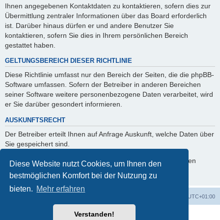
Ihnen angegebenen Kontaktdaten zu kontaktieren, sofern dies zur
Übermittlung zentraler Informationen über das Board erforderlich
ist. Darüber hinaus dürfen er und andere Benutzer Sie
kontaktieren, sofern Sie dies in Ihrem persönlichen Bereich
gestattet haben.
GELTUNGSBEREICH DIESER RICHTLINIE
Diese Richtlinie umfasst nur den Bereich der Seiten, die die phpBB-
Software umfassen. Sofern der Betreiber in anderen Bereichen
seiner Software weitere personenbezogene Daten verarbeitet, wird
er Sie darüber gesondert informieren.
AUSKUNFTSRECHT
Der Betreiber erteilt Ihnen auf Anfrage Auskunft, welche Daten über
Sie gespeichert sind.
Sie können jederzeit die Löschung bzw. Sperrung Ihrer Daten
Diese Website nutzt Cookies, um Ihnen den
verlangen. Kontaktieren Sie hierzu bitte den Betreiber.
bestmöglichen Komfort bei der Nutzung zu
bieten.
Mehr erfahren
Foren-Übersicht
Alle Zeiten sind
UTC+01:00
Verstanden!
Powered by
phpBB
® Forum Software © phpBB Limited