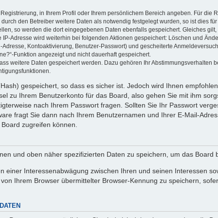
 Registrierung, in Ihrem Profil oder Ihrem persönlichem Bereich angeben. Für die
rch den Betreiber weitere Daten als notwendig festgelegt wurden, so ist dies für 
ellen, so werden die dort eingegebenen Daten ebenfalls gespeichert. Gleiches gilt
ie IP-Adresse wird weiterhin bei folgenden Aktionen gespeichert: Löschen und Änd
l-Adresse, Kontoaktivierung, Benutzer-Passwort) und gescheiterte Anmeldeversuch
ine?“-Funktion angezeigt und nicht dauerhaft gespeichert.
 dass weitere Daten gespeichert werden. Dazu gehören Ihr Abstimmungsverhalten b
htigungsfunktionen.
Hash) gespeichert, so dass es sicher ist. Jedoch wird Ihnen empfohlen,
el zu Ihrem Benutzerkonto für das Board, also gehen Sie mit ihm sorg
htigterweise nach Ihrem Passwort fragen. Sollten Sie Ihr Passwort verg
are fragt Sie dann nach Ihrem Benutzernamen und Ihrer E-Mail-Adres
 Board zugreifen können.
enen und oben näher spezifizierten Daten zu speichern, um das Board 
en einer Interessenabwägung zwischen Ihren und seinen Interessen sowi
von Ihrem Browser übermittelter Browser-Kennung zu speichern, sofer
 DATEN