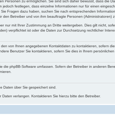
n Personen zu ermöglichen. Sie sind sich daher bewusst, dass die Date
n jedoch festlegen, dass einzelne Informationen nur für einen eingeschr
nn Sie Fragen dazu haben, suchen Sie nach entsprechenden Information
für den Betreiber und von ihm beauftragte Personen (Administratoren) z
r nur mit Ihrer Zustimmung an Dritte weitergeben. Dies gilt nicht, so
n) verpflichtet ist oder die Daten zur Durchsetzung rechtlicher Interes
r den von Ihnen angegebenen Kontaktdaten zu kontaktieren, sofern die
andere Benutzer Sie kontaktieren, sofern Sie dies in Ihrem persönlichen
, die die phpBB-Software umfassen. Sofern der Betreiber in anderen Be
rmieren.
he Daten über Sie gespeichert sind.
 Daten verlangen. Kontaktieren Sie hierzu bitte den Betreiber.