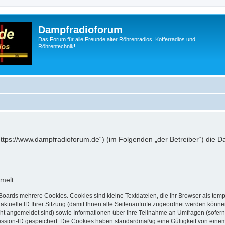
Dampfradioforum
Das Forum für alle Freunde alter Röhrenradios, Kofferradios und
Röhrentechnik!
„https://www.dampfradioforum.de“) (im Folgenden „der Betreiber“) die
melt:
Boards mehrere Cookies. Cookies sind kleine Textdateien, die Ihr Browser als tem
 aktuelle ID Ihrer Sitzung (damit Ihnen alle Seitenaufrufe zugeordnet werden könne
cht angemeldet sind) sowie Informationen über Ihre Teilnahme an Umfragen (sofern
ession-ID gespeichert. Die Cookies haben standardmäßig eine Gültigkeit von einem 