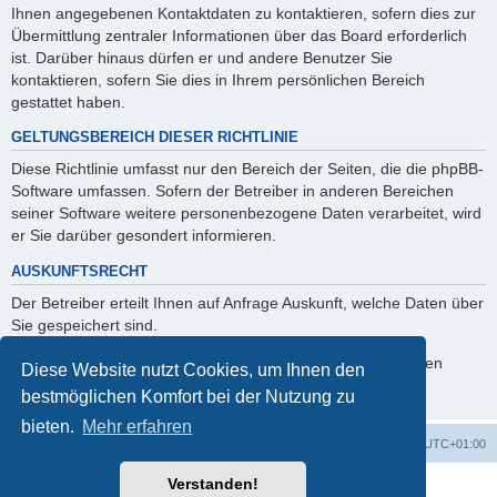
Ihnen angegebenen Kontaktdaten zu kontaktieren, sofern dies zur
Übermittlung zentraler Informationen über das Board erforderlich
ist. Darüber hinaus dürfen er und andere Benutzer Sie
kontaktieren, sofern Sie dies in Ihrem persönlichen Bereich
gestattet haben.
GELTUNGSBEREICH DIESER RICHTLINIE
Diese Richtlinie umfasst nur den Bereich der Seiten, die die phpBB-
Software umfassen. Sofern der Betreiber in anderen Bereichen
seiner Software weitere personenbezogene Daten verarbeitet, wird
er Sie darüber gesondert informieren.
AUSKUNFTSRECHT
Der Betreiber erteilt Ihnen auf Anfrage Auskunft, welche Daten über
Sie gespeichert sind.
Sie können jederzeit die Löschung bzw. Sperrung Ihrer Daten
Diese Website nutzt Cookies, um Ihnen den
verlangen. Kontaktieren Sie hierzu bitte den Betreiber.
bestmöglichen Komfort bei der Nutzung zu
bieten.
Mehr erfahren
Foren-Übersicht
Alle Zeiten sind
UTC+01:00
Verstanden!
Powered by
phpBB
® Forum Software © phpBB Limited