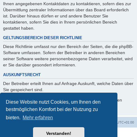
Ihnen angegebenen Kontaktdaten zu kontaktieren, sofern dies zur
Übermittlung zentraler Informationen über das Board erforderlich
ist. Darüber hinaus dürfen er und andere Benutzer Sie
kontaktieren, sofern Sie dies in Ihrem persönlichen Bereich
gestattet haben.
GELTUNGSBEREICH DIESER RICHTLINIE
Diese Richtlinie umfasst nur den Bereich der Seiten, die die phpBB-
Software umfassen. Sofern der Betreiber in anderen Bereichen
seiner Software weitere personenbezogene Daten verarbeitet, wird
er Sie darüber gesondert informieren.
AUSKUNFTSRECHT
Der Betreiber erteilt Ihnen auf Anfrage Auskunft, welche Daten über
Sie gespeichert sind.
Sie können jederzeit die Löschung bzw. Sperrung Ihrer Daten
Diese Website nutzt Cookies, um Ihnen den
verlangen. Kontaktieren Sie hierzu bitte den Betreiber.
bestmöglichen Komfort bei der Nutzung zu
bieten.
Mehr erfahren
Foren-Übersicht
Alle Zeiten sind
UTC+01:00
Verstanden!
Powered by
phpBB
® Forum Software © phpBB Limited