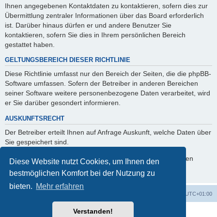
Ihnen angegebenen Kontaktdaten zu kontaktieren, sofern dies zur
Übermittlung zentraler Informationen über das Board erforderlich
ist. Darüber hinaus dürfen er und andere Benutzer Sie
kontaktieren, sofern Sie dies in Ihrem persönlichen Bereich
gestattet haben.
GELTUNGSBEREICH DIESER RICHTLINIE
Diese Richtlinie umfasst nur den Bereich der Seiten, die die phpBB-
Software umfassen. Sofern der Betreiber in anderen Bereichen
seiner Software weitere personenbezogene Daten verarbeitet, wird
er Sie darüber gesondert informieren.
AUSKUNFTSRECHT
Der Betreiber erteilt Ihnen auf Anfrage Auskunft, welche Daten über
Sie gespeichert sind.
Sie können jederzeit die Löschung bzw. Sperrung Ihrer Daten
Diese Website nutzt Cookies, um Ihnen den
verlangen. Kontaktieren Sie hierzu bitte den Betreiber.
bestmöglichen Komfort bei der Nutzung zu
bieten.
Mehr erfahren
Foren-Übersicht
Alle Zeiten sind
UTC+01:00
Verstanden!
Powered by
phpBB
® Forum Software © phpBB Limited