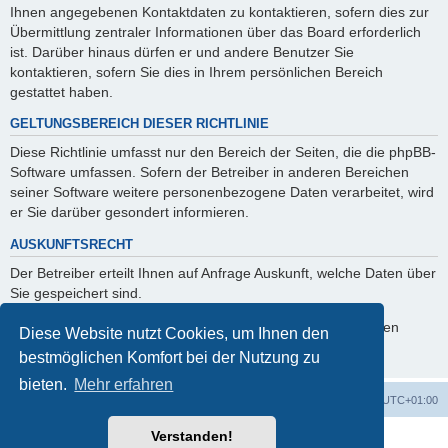
Ihnen angegebenen Kontaktdaten zu kontaktieren, sofern dies zur
Übermittlung zentraler Informationen über das Board erforderlich
ist. Darüber hinaus dürfen er und andere Benutzer Sie
kontaktieren, sofern Sie dies in Ihrem persönlichen Bereich
gestattet haben.
GELTUNGSBEREICH DIESER RICHTLINIE
Diese Richtlinie umfasst nur den Bereich der Seiten, die die phpBB-
Software umfassen. Sofern der Betreiber in anderen Bereichen
seiner Software weitere personenbezogene Daten verarbeitet, wird
er Sie darüber gesondert informieren.
AUSKUNFTSRECHT
Der Betreiber erteilt Ihnen auf Anfrage Auskunft, welche Daten über
Sie gespeichert sind.
Sie können jederzeit die Löschung bzw. Sperrung Ihrer Daten
Diese Website nutzt Cookies, um Ihnen den
verlangen. Kontaktieren Sie hierzu bitte den Betreiber.
bestmöglichen Komfort bei der Nutzung zu
bieten.
Mehr erfahren
Foren-Übersicht
Alle Zeiten sind
UTC+01:00
Verstanden!
Powered by
phpBB
® Forum Software © phpBB Limited