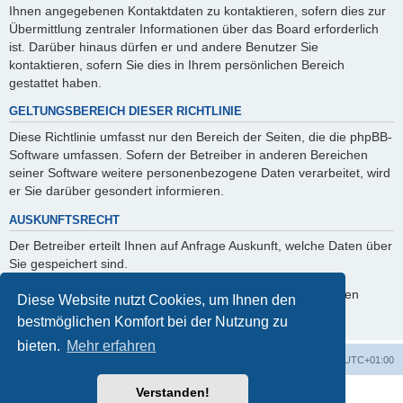
Ihnen angegebenen Kontaktdaten zu kontaktieren, sofern dies zur
Übermittlung zentraler Informationen über das Board erforderlich
ist. Darüber hinaus dürfen er und andere Benutzer Sie
kontaktieren, sofern Sie dies in Ihrem persönlichen Bereich
gestattet haben.
GELTUNGSBEREICH DIESER RICHTLINIE
Diese Richtlinie umfasst nur den Bereich der Seiten, die die phpBB-
Software umfassen. Sofern der Betreiber in anderen Bereichen
seiner Software weitere personenbezogene Daten verarbeitet, wird
er Sie darüber gesondert informieren.
AUSKUNFTSRECHT
Der Betreiber erteilt Ihnen auf Anfrage Auskunft, welche Daten über
Sie gespeichert sind.
Sie können jederzeit die Löschung bzw. Sperrung Ihrer Daten
Diese Website nutzt Cookies, um Ihnen den
verlangen. Kontaktieren Sie hierzu bitte den Betreiber.
bestmöglichen Komfort bei der Nutzung zu
bieten.
Mehr erfahren
Foren-Übersicht
Alle Zeiten sind
UTC+01:00
Verstanden!
Powered by
phpBB
® Forum Software © phpBB Limited