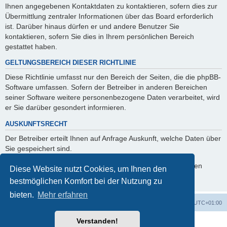
Ihnen angegebenen Kontaktdaten zu kontaktieren, sofern dies zur
Übermittlung zentraler Informationen über das Board erforderlich
ist. Darüber hinaus dürfen er und andere Benutzer Sie
kontaktieren, sofern Sie dies in Ihrem persönlichen Bereich
gestattet haben.
GELTUNGSBEREICH DIESER RICHTLINIE
Diese Richtlinie umfasst nur den Bereich der Seiten, die die phpBB-
Software umfassen. Sofern der Betreiber in anderen Bereichen
seiner Software weitere personenbezogene Daten verarbeitet, wird
er Sie darüber gesondert informieren.
AUSKUNFTSRECHT
Der Betreiber erteilt Ihnen auf Anfrage Auskunft, welche Daten über
Sie gespeichert sind.
Sie können jederzeit die Löschung bzw. Sperrung Ihrer Daten
Diese Website nutzt Cookies, um Ihnen den
verlangen. Kontaktieren Sie hierzu bitte den Betreiber.
bestmöglichen Komfort bei der Nutzung zu
bieten.
Mehr erfahren
Foren-Übersicht
Alle Zeiten sind
UTC+01:00
Verstanden!
Powered by
phpBB
® Forum Software © phpBB Limited