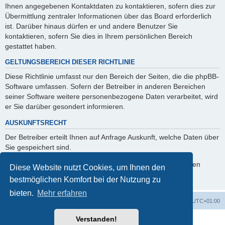
Ihnen angegebenen Kontaktdaten zu kontaktieren, sofern dies zur
Übermittlung zentraler Informationen über das Board erforderlich
ist. Darüber hinaus dürfen er und andere Benutzer Sie
kontaktieren, sofern Sie dies in Ihrem persönlichen Bereich
gestattet haben.
GELTUNGSBEREICH DIESER RICHTLINIE
Diese Richtlinie umfasst nur den Bereich der Seiten, die die phpBB-
Software umfassen. Sofern der Betreiber in anderen Bereichen
seiner Software weitere personenbezogene Daten verarbeitet, wird
er Sie darüber gesondert informieren.
AUSKUNFTSRECHT
Der Betreiber erteilt Ihnen auf Anfrage Auskunft, welche Daten über
Sie gespeichert sind.
Sie können jederzeit die Löschung bzw. Sperrung Ihrer Daten
Diese Website nutzt Cookies, um Ihnen den
verlangen. Kontaktieren Sie hierzu bitte den Betreiber.
bestmöglichen Komfort bei der Nutzung zu
bieten.
Mehr erfahren
Foren-Übersicht
Alle Zeiten sind
UTC+01:00
Verstanden!
Powered by
phpBB
® Forum Software © phpBB Limited