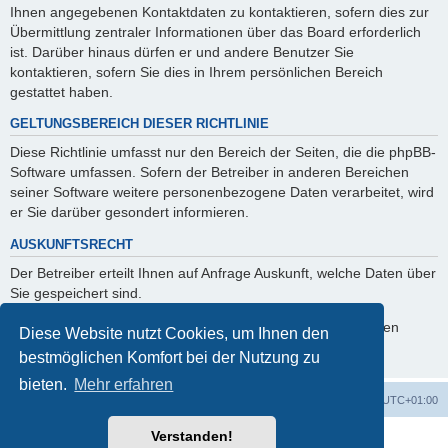
Ihnen angegebenen Kontaktdaten zu kontaktieren, sofern dies zur
Übermittlung zentraler Informationen über das Board erforderlich
ist. Darüber hinaus dürfen er und andere Benutzer Sie
kontaktieren, sofern Sie dies in Ihrem persönlichen Bereich
gestattet haben.
GELTUNGSBEREICH DIESER RICHTLINIE
Diese Richtlinie umfasst nur den Bereich der Seiten, die die phpBB-
Software umfassen. Sofern der Betreiber in anderen Bereichen
seiner Software weitere personenbezogene Daten verarbeitet, wird
er Sie darüber gesondert informieren.
AUSKUNFTSRECHT
Der Betreiber erteilt Ihnen auf Anfrage Auskunft, welche Daten über
Sie gespeichert sind.
Sie können jederzeit die Löschung bzw. Sperrung Ihrer Daten
Diese Website nutzt Cookies, um Ihnen den
verlangen. Kontaktieren Sie hierzu bitte den Betreiber.
bestmöglichen Komfort bei der Nutzung zu
bieten.
Mehr erfahren
Foren-Übersicht
Alle Zeiten sind
UTC+01:00
Verstanden!
Powered by
phpBB
® Forum Software © phpBB Limited