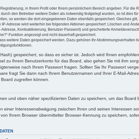
 Registrierung, in Ihrem Profil oder Ihrem persönlichem Bereich angeben. Für die
rch den Betreiber weitere Daten als notwendig festgelegt wurden, so ist dies für 
ellen, so werden die dort eingegebenen Daten ebenfalls gespeichert. Gleiches gilt
ie IP-Adresse wird weiterhin bei folgenden Aktionen gespeichert: Löschen und Änd
l-Adresse, Kontoaktivierung, Benutzer-Passwort) und gescheiterte Anmeldeversuch
ine?“-Funktion angezeigt und nicht dauerhaft gespeichert.
 dass weitere Daten gespeichert werden. Dazu gehören Ihr Abstimmungsverhalten b
htigungsfunktionen.
Hash) gespeichert, so dass es sicher ist. Jedoch wird Ihnen empfohlen,
el zu Ihrem Benutzerkonto für das Board, also gehen Sie mit ihm sorg
htigterweise nach Ihrem Passwort fragen. Sollten Sie Ihr Passwort verg
are fragt Sie dann nach Ihrem Benutzernamen und Ihrer E-Mail-Adres
 Board zugreifen können.
enen und oben näher spezifizierten Daten zu speichern, um das Board 
en einer Interessenabwägung zwischen Ihren und seinen Interessen sowi
von Ihrem Browser übermittelter Browser-Kennung zu speichern, sofer
 DATEN