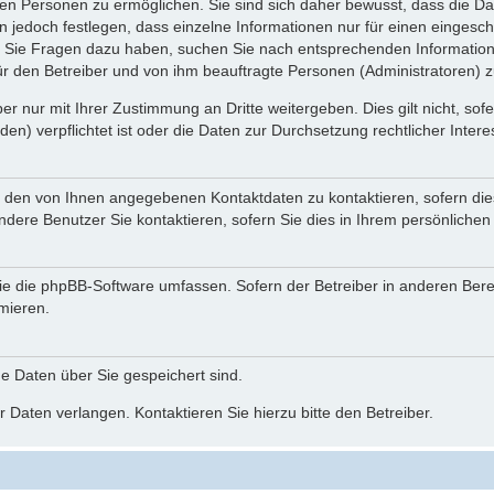
n Personen zu ermöglichen. Sie sind sich daher bewusst, dass die Date
n jedoch festlegen, dass einzelne Informationen nur für einen eingeschr
nn Sie Fragen dazu haben, suchen Sie nach entsprechenden Information
für den Betreiber und von ihm beauftragte Personen (Administratoren) z
r nur mit Ihrer Zustimmung an Dritte weitergeben. Dies gilt nicht, so
n) verpflichtet ist oder die Daten zur Durchsetzung rechtlicher Interes
r den von Ihnen angegebenen Kontaktdaten zu kontaktieren, sofern die
andere Benutzer Sie kontaktieren, sofern Sie dies in Ihrem persönlichen
, die die phpBB-Software umfassen. Sofern der Betreiber in anderen Be
rmieren.
he Daten über Sie gespeichert sind.
 Daten verlangen. Kontaktieren Sie hierzu bitte den Betreiber.