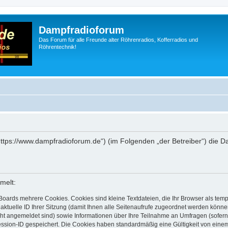
Dampfradioforum
Das Forum für alle Freunde alter Röhrenradios, Kofferradios und
Röhrentechnik!
„https://www.dampfradioforum.de“) (im Folgenden „der Betreiber“) die
melt:
Boards mehrere Cookies. Cookies sind kleine Textdateien, die Ihr Browser als tem
 aktuelle ID Ihrer Sitzung (damit Ihnen alle Seitenaufrufe zugeordnet werden könne
cht angemeldet sind) sowie Informationen über Ihre Teilnahme an Umfragen (sofern
ession-ID gespeichert. Die Cookies haben standardmäßig eine Gültigkeit von einem 