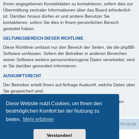
Ihnen angegebenen Kontaktdaten zu kontaktieren, sofern dies zur
Übermittlung zentraler Informationen über das Board erforderlich
ist. Darüber hinaus dürfen er und andere Benutzer Sie
kontaktieren, sofern Sie dies in Ihrem persönlichen Bereich
gestattet haben.
GELTUNGSBEREICH DIESER RICHTLINIE
Diese Richtlinie umfasst nur den Bereich der Seiten, die die phpBB-
Software umfassen. Sofern der Betreiber in anderen Bereichen
seiner Software weitere personenbezogene Daten verarbeitet, wird
er Sie darüber gesondert informieren.
AUSKUNFTSRECHT
Der Betreiber erteilt Ihnen auf Anfrage Auskunft, welche Daten über
Sie gespeichert sind.
Sie können jederzeit die Löschung bzw. Sperrung Ihrer Daten
Diese Website nutzt Cookies, um Ihnen den
verlangen. Kontaktieren Sie hierzu bitte den Betreiber.
bestmöglichen Komfort bei der Nutzung zu
bieten.
Mehr erfahren
Foren-Übersicht
Alle Zeiten sind
UTC+01:00
Verstanden!
Powered by
phpBB
® Forum Software © phpBB Limited