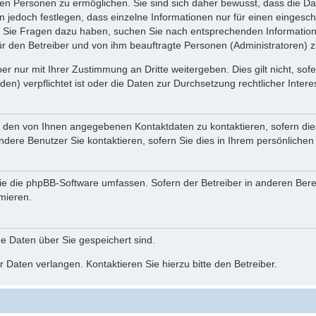
n Personen zu ermöglichen. Sie sind sich daher bewusst, dass die Date
n jedoch festlegen, dass einzelne Informationen nur für einen eingeschr
nn Sie Fragen dazu haben, suchen Sie nach entsprechenden Information
für den Betreiber und von ihm beauftragte Personen (Administratoren) z
r nur mit Ihrer Zustimmung an Dritte weitergeben. Dies gilt nicht, so
n) verpflichtet ist oder die Daten zur Durchsetzung rechtlicher Interes
r den von Ihnen angegebenen Kontaktdaten zu kontaktieren, sofern die
andere Benutzer Sie kontaktieren, sofern Sie dies in Ihrem persönlichen
, die die phpBB-Software umfassen. Sofern der Betreiber in anderen Be
rmieren.
he Daten über Sie gespeichert sind.
 Daten verlangen. Kontaktieren Sie hierzu bitte den Betreiber.