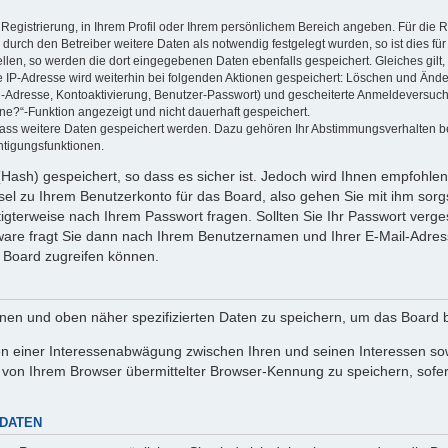
 Registrierung, in Ihrem Profil oder Ihrem persönlichem Bereich angeben. Für die
rch den Betreiber weitere Daten als notwendig festgelegt wurden, so ist dies für 
ellen, so werden die dort eingegebenen Daten ebenfalls gespeichert. Gleiches gilt
ie IP-Adresse wird weiterhin bei folgenden Aktionen gespeichert: Löschen und Änd
l-Adresse, Kontoaktivierung, Benutzer-Passwort) und gescheiterte Anmeldeversuch
ine?“-Funktion angezeigt und nicht dauerhaft gespeichert.
 dass weitere Daten gespeichert werden. Dazu gehören Ihr Abstimmungsverhalten b
htigungsfunktionen.
Hash) gespeichert, so dass es sicher ist. Jedoch wird Ihnen empfohlen,
el zu Ihrem Benutzerkonto für das Board, also gehen Sie mit ihm sorg
htigterweise nach Ihrem Passwort fragen. Sollten Sie Ihr Passwort verg
are fragt Sie dann nach Ihrem Benutzernamen und Ihrer E-Mail-Adres
 Board zugreifen können.
enen und oben näher spezifizierten Daten zu speichern, um das Board 
en einer Interessenabwägung zwischen Ihren und seinen Interessen sowi
von Ihrem Browser übermittelter Browser-Kennung zu speichern, sofer
 DATEN