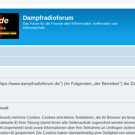
Dampfradioforum
Das Forum für alle Freunde alter Röhrenradios, Kofferradios und
Röhrentechnik!
„https://www.dampfradioforum.de“) (im Folgenden „der Betreiber“) die
melt:
Boards mehrere Cookies. Cookies sind kleine Textdateien, die Ihr Browser als tem
 aktuelle ID Ihrer Sitzung (damit Ihnen alle Seitenaufrufe zugeordnet werden könne
cht angemeldet sind) sowie Informationen über Ihre Teilnahme an Umfragen (sofern
ession-ID gespeichert. Die Cookies haben standardmäßig eine Gültigkeit von einem 