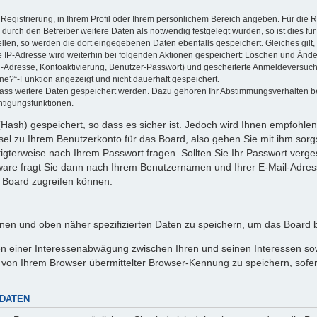
 Registrierung, in Ihrem Profil oder Ihrem persönlichem Bereich angeben. Für die
rch den Betreiber weitere Daten als notwendig festgelegt wurden, so ist dies für 
ellen, so werden die dort eingegebenen Daten ebenfalls gespeichert. Gleiches gilt
ie IP-Adresse wird weiterhin bei folgenden Aktionen gespeichert: Löschen und Änd
l-Adresse, Kontoaktivierung, Benutzer-Passwort) und gescheiterte Anmeldeversuch
ine?“-Funktion angezeigt und nicht dauerhaft gespeichert.
 dass weitere Daten gespeichert werden. Dazu gehören Ihr Abstimmungsverhalten b
htigungsfunktionen.
Hash) gespeichert, so dass es sicher ist. Jedoch wird Ihnen empfohlen,
el zu Ihrem Benutzerkonto für das Board, also gehen Sie mit ihm sorg
htigterweise nach Ihrem Passwort fragen. Sollten Sie Ihr Passwort verg
are fragt Sie dann nach Ihrem Benutzernamen und Ihrer E-Mail-Adres
 Board zugreifen können.
enen und oben näher spezifizierten Daten zu speichern, um das Board 
en einer Interessenabwägung zwischen Ihren und seinen Interessen sowi
von Ihrem Browser übermittelter Browser-Kennung zu speichern, sofer
 DATEN