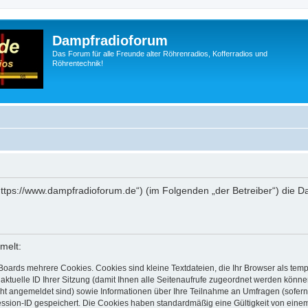
Dampfradioforum
Das Forum für alle Freunde alter Röhrenradios, Kofferradios und
Röhrentechnik!
„https://www.dampfradioforum.de“) (im Folgenden „der Betreiber“) die
melt:
Boards mehrere Cookies. Cookies sind kleine Textdateien, die Ihr Browser als tem
 aktuelle ID Ihrer Sitzung (damit Ihnen alle Seitenaufrufe zugeordnet werden könne
cht angemeldet sind) sowie Informationen über Ihre Teilnahme an Umfragen (sofern
ession-ID gespeichert. Die Cookies haben standardmäßig eine Gültigkeit von einem 