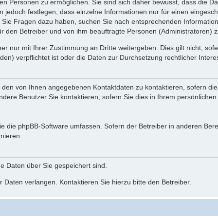
n Personen zu ermöglichen. Sie sind sich daher bewusst, dass die Date
n jedoch festlegen, dass einzelne Informationen nur für einen eingeschr
nn Sie Fragen dazu haben, suchen Sie nach entsprechenden Information
für den Betreiber und von ihm beauftragte Personen (Administratoren) z
r nur mit Ihrer Zustimmung an Dritte weitergeben. Dies gilt nicht, so
n) verpflichtet ist oder die Daten zur Durchsetzung rechtlicher Interes
r den von Ihnen angegebenen Kontaktdaten zu kontaktieren, sofern die
andere Benutzer Sie kontaktieren, sofern Sie dies in Ihrem persönlichen
, die die phpBB-Software umfassen. Sofern der Betreiber in anderen Be
rmieren.
he Daten über Sie gespeichert sind.
 Daten verlangen. Kontaktieren Sie hierzu bitte den Betreiber.