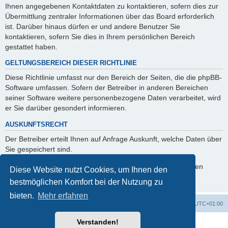
Ihnen angegebenen Kontaktdaten zu kontaktieren, sofern dies zur
Übermittlung zentraler Informationen über das Board erforderlich
ist. Darüber hinaus dürfen er und andere Benutzer Sie
kontaktieren, sofern Sie dies in Ihrem persönlichen Bereich
gestattet haben.
GELTUNGSBEREICH DIESER RICHTLINIE
Diese Richtlinie umfasst nur den Bereich der Seiten, die die phpBB-
Software umfassen. Sofern der Betreiber in anderen Bereichen
seiner Software weitere personenbezogene Daten verarbeitet, wird
er Sie darüber gesondert informieren.
AUSKUNFTSRECHT
Der Betreiber erteilt Ihnen auf Anfrage Auskunft, welche Daten über
Sie gespeichert sind.
Sie können jederzeit die Löschung bzw. Sperrung Ihrer Daten
Diese Website nutzt Cookies, um Ihnen den
verlangen. Kontaktieren Sie hierzu bitte den Betreiber.
bestmöglichen Komfort bei der Nutzung zu
bieten.
Mehr erfahren
Foren-Übersicht
Alle Zeiten sind
UTC+01:00
Verstanden!
Powered by
phpBB
® Forum Software © phpBB Limited