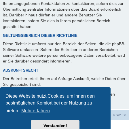
Ihnen angegebenen Kontaktdaten zu kontaktieren, sofern dies zur
Übermittlung zentraler Informationen über das Board erforderlich
ist. Darüber hinaus dürfen er und andere Benutzer Sie
kontaktieren, sofern Sie dies in Ihrem persönlichen Bereich
gestattet haben.
GELTUNGSBEREICH DIESER RICHTLINIE
Diese Richtlinie umfasst nur den Bereich der Seiten, die die phpBB-
Software umfassen. Sofern der Betreiber in anderen Bereichen
seiner Software weitere personenbezogene Daten verarbeitet, wird
er Sie darüber gesondert informieren.
AUSKUNFTSRECHT
Der Betreiber erteilt Ihnen auf Anfrage Auskunft, welche Daten über
Sie gespeichert sind.
Sie können jederzeit die Löschung bzw. Sperrung Ihrer Daten
Diese Website nutzt Cookies, um Ihnen den
verlangen. Kontaktieren Sie hierzu bitte den Betreiber.
bestmöglichen Komfort bei der Nutzung zu
bieten.
Mehr erfahren
Foren-Übersicht
Alle Zeiten sind
UTC+01:00
Verstanden!
Powered by
phpBB
® Forum Software © phpBB Limited