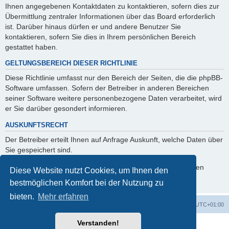
Ihnen angegebenen Kontaktdaten zu kontaktieren, sofern dies zur
Übermittlung zentraler Informationen über das Board erforderlich
ist. Darüber hinaus dürfen er und andere Benutzer Sie
kontaktieren, sofern Sie dies in Ihrem persönlichen Bereich
gestattet haben.
GELTUNGSBEREICH DIESER RICHTLINIE
Diese Richtlinie umfasst nur den Bereich der Seiten, die die phpBB-
Software umfassen. Sofern der Betreiber in anderen Bereichen
seiner Software weitere personenbezogene Daten verarbeitet, wird
er Sie darüber gesondert informieren.
AUSKUNFTSRECHT
Der Betreiber erteilt Ihnen auf Anfrage Auskunft, welche Daten über
Sie gespeichert sind.
Sie können jederzeit die Löschung bzw. Sperrung Ihrer Daten
Diese Website nutzt Cookies, um Ihnen den
verlangen. Kontaktieren Sie hierzu bitte den Betreiber.
bestmöglichen Komfort bei der Nutzung zu
bieten.
Mehr erfahren
Foren-Übersicht
Alle Zeiten sind
UTC+01:00
Verstanden!
Powered by
phpBB
® Forum Software © phpBB Limited