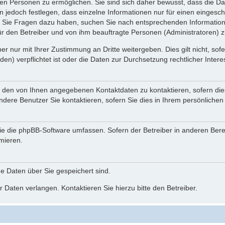
n Personen zu ermöglichen. Sie sind sich daher bewusst, dass die Date
n jedoch festlegen, dass einzelne Informationen nur für einen eingeschr
nn Sie Fragen dazu haben, suchen Sie nach entsprechenden Information
für den Betreiber und von ihm beauftragte Personen (Administratoren) z
r nur mit Ihrer Zustimmung an Dritte weitergeben. Dies gilt nicht, so
n) verpflichtet ist oder die Daten zur Durchsetzung rechtlicher Interes
r den von Ihnen angegebenen Kontaktdaten zu kontaktieren, sofern die
andere Benutzer Sie kontaktieren, sofern Sie dies in Ihrem persönlichen
, die die phpBB-Software umfassen. Sofern der Betreiber in anderen Be
rmieren.
he Daten über Sie gespeichert sind.
 Daten verlangen. Kontaktieren Sie hierzu bitte den Betreiber.