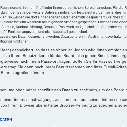
 Registrierung, in Ihrem Profil oder Ihrem persönlichem Bereich angeben. Für die
rch den Betreiber weitere Daten als notwendig festgelegt wurden, so ist dies für 
ellen, so werden die dort eingegebenen Daten ebenfalls gespeichert. Gleiches gilt
ie IP-Adresse wird weiterhin bei folgenden Aktionen gespeichert: Löschen und Änd
l-Adresse, Kontoaktivierung, Benutzer-Passwort) und gescheiterte Anmeldeversuch
ine?“-Funktion angezeigt und nicht dauerhaft gespeichert.
 dass weitere Daten gespeichert werden. Dazu gehören Ihr Abstimmungsverhalten b
htigungsfunktionen.
Hash) gespeichert, so dass es sicher ist. Jedoch wird Ihnen empfohlen,
el zu Ihrem Benutzerkonto für das Board, also gehen Sie mit ihm sorg
htigterweise nach Ihrem Passwort fragen. Sollten Sie Ihr Passwort verg
are fragt Sie dann nach Ihrem Benutzernamen und Ihrer E-Mail-Adres
 Board zugreifen können.
enen und oben näher spezifizierten Daten zu speichern, um das Board 
en einer Interessenabwägung zwischen Ihren und seinen Interessen sowi
von Ihrem Browser übermittelter Browser-Kennung zu speichern, sofer
 DATEN