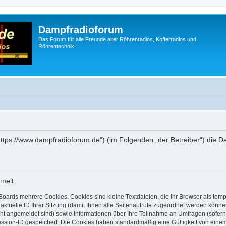
Dampfradioforum
Das Forum für alle Freunde alter Röhrenradios, Kofferradios und
Röhrentechnik!
„https://www.dampfradioforum.de“) (im Folgenden „der Betreiber“) die
melt:
Boards mehrere Cookies. Cookies sind kleine Textdateien, die Ihr Browser als tem
 aktuelle ID Ihrer Sitzung (damit Ihnen alle Seitenaufrufe zugeordnet werden könne
cht angemeldet sind) sowie Informationen über Ihre Teilnahme an Umfragen (sofern
ession-ID gespeichert. Die Cookies haben standardmäßig eine Gültigkeit von einem 