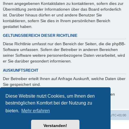
Ihnen angegebenen Kontaktdaten zu kontaktieren, sofern dies zur
Übermittlung zentraler Informationen über das Board erforderlich
ist. Darüber hinaus dürfen er und andere Benutzer Sie
kontaktieren, sofern Sie dies in Ihrem persönlichen Bereich
gestattet haben.
GELTUNGSBEREICH DIESER RICHTLINIE
Diese Richtlinie umfasst nur den Bereich der Seiten, die die phpBB-
Software umfassen. Sofern der Betreiber in anderen Bereichen
seiner Software weitere personenbezogene Daten verarbeitet, wird
er Sie darüber gesondert informieren.
AUSKUNFTSRECHT
Der Betreiber erteilt Ihnen auf Anfrage Auskunft, welche Daten über
Sie gespeichert sind.
Sie können jederzeit die Löschung bzw. Sperrung Ihrer Daten
Diese Website nutzt Cookies, um Ihnen den
verlangen. Kontaktieren Sie hierzu bitte den Betreiber.
bestmöglichen Komfort bei der Nutzung zu
bieten.
Mehr erfahren
Foren-Übersicht
Alle Zeiten sind
UTC+01:00
Verstanden!
Powered by
phpBB
® Forum Software © phpBB Limited