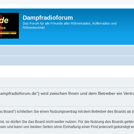
Dampfradioforum
Das Forum für alle Freunde alter Röhrenradios, Kofferradios und
Röhrentechnik!
.dampfradioforum.de“) wird zwischen Ihnen und dem Betreiber ein Vert
as Board“) schließen Sie einen Nutzungsvertrag mit dem Betreiber des Boards ab (i
, so dürfen Sie das Board nicht weiter nutzen. Für die Nutzung des Boards gelten 
sen und kann von beiden Seiten ohne Einhaltung einer Frist jederzeit gekündigt w