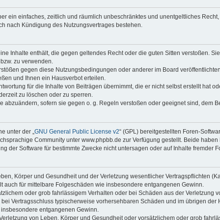
iber ein einfaches, zeitlich und räumlich unbeschränktes und unentgeltliches Rech
auch nach Kündigung des Nutzungsvertrages bestehen.
keine Inhalte enthält, die gegen geltendes Recht oder die guten Sitten verstoßen. Si
n bzw. zu verwenden.
erstößen gegen diese Nutzungsbedingungen oder anderer im Board veröffentlicht
ßen und Ihnen ein Hausverbot erteilen.
wortung für die Inhalte von Beiträgen übernimmt, die er nicht selbst erstellt hat 
derzeit zu löschen oder zu sperren.
äge abzuändern, sofern sie gegen o. g. Regeln verstoßen oder geeignet sind, dem 
e unter der „
GNU General Public License v2
“ (GPL) bereitgestellten Foren-Soft
chsprachige Community unter www.phpbb.de zur Verfügung gestellt. Beide haben ke
g der Software für bestimmte Zwecke nicht untersagen oder auf Inhalte fremder F
ben, Körper und Gesundheit und der Verletzung wesentlicher Vertragspflichten (Kard
gilt auch für mittelbare Folgeschäden wie insbesondere entgangenen Gewinn.
ätzlichem oder grob fahrlässigem Verhalten oder bei Schäden aus der Verletzung 
 die bei Vertragsschluss typischerweise vorhersehbaren Schäden und im übrigen de
wie insbesondere entgangenen Gewinn.
erletzung von Leben, Körper und Gesundheit oder vorsätzlichem oder grob fahrläs