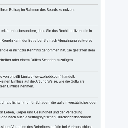
t, Ihren Beitrag im Rahmen des Boards zu nutzen.
e erklären insbesondere, dass Sie das Recht besitzen, die in
en Regeln kann der Betreiber Sie nach Abmahnung zeitweise
oder die er nicht zur Kenntnis genommen hat. Sie gestatten dem
Betreiber oder einem Dritten Schaden zuzufügen.
ware von phpBB Limited (www.phpbb.com) handelt;
inen Einfluss auf die Art und Weise, wie die Software
oren Einfluss nehmen.
inalpflichten) nur für Schäden, die auf ein vorsätzliches oder
von Leben, Körper und Gesundheit und der Verletzung
r Höhe nach auf die vertragstypischen Durchschnittsschäden
sigem Verhalten des Betreibers auf die bei Vertragsschluss