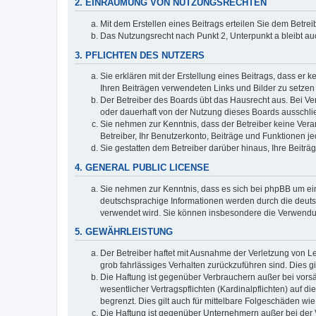
2. EINRÄUMUNG VON NUTZUNGSRECHTEN
Mit dem Erstellen eines Beitrags erteilen Sie dem Betre
Das Nutzungsrecht nach Punkt 2, Unterpunkt a bleibt 
3. PFLICHTEN DES NUTZERS
Sie erklären mit der Erstellung eines Beitrags, dass er 
Ihren Beiträgen verwendeten Links und Bilder zu setze
Der Betreiber des Boards übt das Hausrecht aus. Bei V
oder dauerhaft von der Nutzung dieses Boards ausschlie
Sie nehmen zur Kenntnis, dass der Betreiber keine Verant
Betreiber, Ihr Benutzerkonto, Beiträge und Funktionen je
Sie gestatten dem Betreiber darüber hinaus, Ihre Beitr
4. GENERAL PUBLIC LICENSE
Sie nehmen zur Kenntnis, dass es sich bei phpBB um ein
deutschsprachige Informationen werden durch die deuts
verwendet wird. Sie können insbesondere die Verwendun
5. GEWÄHRLEISTUNG
Der Betreiber haftet mit Ausnahme der Verletzung von Le
grob fahrlässiges Verhalten zurückzuführen sind. Dies 
Die Haftung ist gegenüber Verbrauchern außer bei vors
wesentlicher Vertragspflichten (Kardinalpflichten) auf
begrenzt. Dies gilt auch für mittelbare Folgeschäden 
Die Haftung ist gegenüber Unternehmern außer bei der V