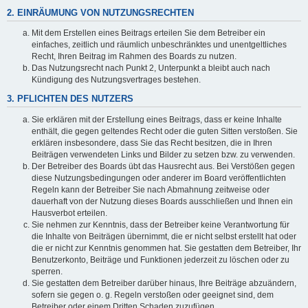
2. EINRÄUMUNG VON NUTZUNGSRECHTEN
Mit dem Erstellen eines Beitrags erteilen Sie dem Betreiber ein
einfaches, zeitlich und räumlich unbeschränktes und unentgeltliches
Recht, Ihren Beitrag im Rahmen des Boards zu nutzen.
Das Nutzungsrecht nach Punkt 2, Unterpunkt a bleibt auch nach
Kündigung des Nutzungsvertrages bestehen.
3. PFLICHTEN DES NUTZERS
Sie erklären mit der Erstellung eines Beitrags, dass er keine Inhalte
enthält, die gegen geltendes Recht oder die guten Sitten verstoßen. Sie
erklären insbesondere, dass Sie das Recht besitzen, die in Ihren
Beiträgen verwendeten Links und Bilder zu setzen bzw. zu verwenden.
Der Betreiber des Boards übt das Hausrecht aus. Bei Verstößen gegen
diese Nutzungsbedingungen oder anderer im Board veröffentlichten
Regeln kann der Betreiber Sie nach Abmahnung zeitweise oder
dauerhaft von der Nutzung dieses Boards ausschließen und Ihnen ein
Hausverbot erteilen.
Sie nehmen zur Kenntnis, dass der Betreiber keine Verantwortung für
die Inhalte von Beiträgen übernimmt, die er nicht selbst erstellt hat oder
die er nicht zur Kenntnis genommen hat. Sie gestatten dem Betreiber, Ihr
Benutzerkonto, Beiträge und Funktionen jederzeit zu löschen oder zu
sperren.
Sie gestatten dem Betreiber darüber hinaus, Ihre Beiträge abzuändern,
sofern sie gegen o. g. Regeln verstoßen oder geeignet sind, dem
Betreiber oder einem Dritten Schaden zuzufügen.