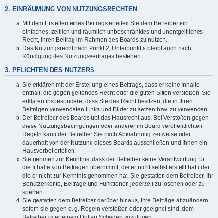
2. EINRÄUMUNG VON NUTZUNGSRECHTEN
Mit dem Erstellen eines Beitrags erteilen Sie dem Betreiber ein
einfaches, zeitlich und räumlich unbeschränktes und unentgeltliches
Recht, Ihren Beitrag im Rahmen des Boards zu nutzen.
Das Nutzungsrecht nach Punkt 2, Unterpunkt a bleibt auch nach
Kündigung des Nutzungsvertrages bestehen.
3. PFLICHTEN DES NUTZERS
Sie erklären mit der Erstellung eines Beitrags, dass er keine Inhalte
enthält, die gegen geltendes Recht oder die guten Sitten verstoßen. Sie
erklären insbesondere, dass Sie das Recht besitzen, die in Ihren
Beiträgen verwendeten Links und Bilder zu setzen bzw. zu verwenden.
Der Betreiber des Boards übt das Hausrecht aus. Bei Verstößen gegen
diese Nutzungsbedingungen oder anderer im Board veröffentlichten
Regeln kann der Betreiber Sie nach Abmahnung zeitweise oder
dauerhaft von der Nutzung dieses Boards ausschließen und Ihnen ein
Hausverbot erteilen.
Sie nehmen zur Kenntnis, dass der Betreiber keine Verantwortung für
die Inhalte von Beiträgen übernimmt, die er nicht selbst erstellt hat oder
die er nicht zur Kenntnis genommen hat. Sie gestatten dem Betreiber, Ihr
Benutzerkonto, Beiträge und Funktionen jederzeit zu löschen oder zu
sperren.
Sie gestatten dem Betreiber darüber hinaus, Ihre Beiträge abzuändern,
sofern sie gegen o. g. Regeln verstoßen oder geeignet sind, dem
Betreiber oder einem Dritten Schaden zuzufügen.