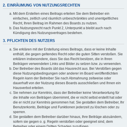
2. EINRÄUMUNG VON NUTZUNGSRECHTEN
Mit dem Erstellen eines Beitrags erteilen Sie dem Betreiber ein
einfaches, zeitlich und räumlich unbeschränktes und unentgeltliches
Recht, Ihren Beitrag im Rahmen des Boards zu nutzen.
Das Nutzungsrecht nach Punkt 2, Unterpunkt a bleibt auch nach
Kündigung des Nutzungsvertrages bestehen.
3. PFLICHTEN DES NUTZERS
Sie erklären mit der Erstellung eines Beitrags, dass er keine Inhalte
enthält, die gegen geltendes Recht oder die guten Sitten verstoßen. Sie
erklären insbesondere, dass Sie das Recht besitzen, die in Ihren
Beiträgen verwendeten Links und Bilder zu setzen bzw. zu verwenden.
Der Betreiber des Boards übt das Hausrecht aus. Bei Verstößen gegen
diese Nutzungsbedingungen oder anderer im Board veröffentlichten
Regeln kann der Betreiber Sie nach Abmahnung zeitweise oder
dauerhaft von der Nutzung dieses Boards ausschließen und Ihnen ein
Hausverbot erteilen.
Sie nehmen zur Kenntnis, dass der Betreiber keine Verantwortung für
die Inhalte von Beiträgen übernimmt, die er nicht selbst erstellt hat oder
die er nicht zur Kenntnis genommen hat. Sie gestatten dem Betreiber, Ihr
Benutzerkonto, Beiträge und Funktionen jederzeit zu löschen oder zu
sperren.
Sie gestatten dem Betreiber darüber hinaus, Ihre Beiträge abzuändern,
sofern sie gegen o. g. Regeln verstoßen oder geeignet sind, dem
Betreiber oder einem Dritten Schaden zuzufügen.