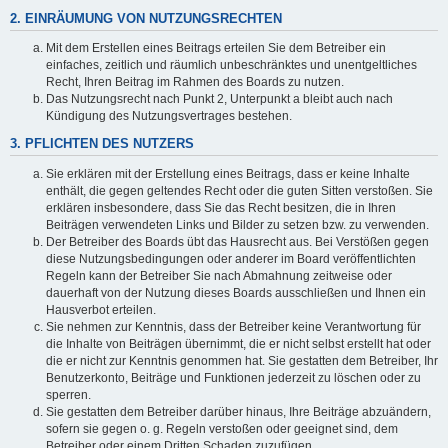
2. EINRÄUMUNG VON NUTZUNGSRECHTEN
Mit dem Erstellen eines Beitrags erteilen Sie dem Betreiber ein
einfaches, zeitlich und räumlich unbeschränktes und unentgeltliches
Recht, Ihren Beitrag im Rahmen des Boards zu nutzen.
Das Nutzungsrecht nach Punkt 2, Unterpunkt a bleibt auch nach
Kündigung des Nutzungsvertrages bestehen.
3. PFLICHTEN DES NUTZERS
Sie erklären mit der Erstellung eines Beitrags, dass er keine Inhalte
enthält, die gegen geltendes Recht oder die guten Sitten verstoßen. Sie
erklären insbesondere, dass Sie das Recht besitzen, die in Ihren
Beiträgen verwendeten Links und Bilder zu setzen bzw. zu verwenden.
Der Betreiber des Boards übt das Hausrecht aus. Bei Verstößen gegen
diese Nutzungsbedingungen oder anderer im Board veröffentlichten
Regeln kann der Betreiber Sie nach Abmahnung zeitweise oder
dauerhaft von der Nutzung dieses Boards ausschließen und Ihnen ein
Hausverbot erteilen.
Sie nehmen zur Kenntnis, dass der Betreiber keine Verantwortung für
die Inhalte von Beiträgen übernimmt, die er nicht selbst erstellt hat oder
die er nicht zur Kenntnis genommen hat. Sie gestatten dem Betreiber, Ihr
Benutzerkonto, Beiträge und Funktionen jederzeit zu löschen oder zu
sperren.
Sie gestatten dem Betreiber darüber hinaus, Ihre Beiträge abzuändern,
sofern sie gegen o. g. Regeln verstoßen oder geeignet sind, dem
Betreiber oder einem Dritten Schaden zuzufügen.