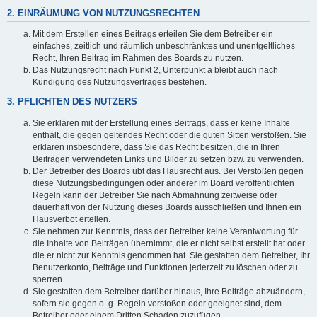
2. EINRÄUMUNG VON NUTZUNGSRECHTEN
Mit dem Erstellen eines Beitrags erteilen Sie dem Betreiber ein
einfaches, zeitlich und räumlich unbeschränktes und unentgeltliches
Recht, Ihren Beitrag im Rahmen des Boards zu nutzen.
Das Nutzungsrecht nach Punkt 2, Unterpunkt a bleibt auch nach
Kündigung des Nutzungsvertrages bestehen.
3. PFLICHTEN DES NUTZERS
Sie erklären mit der Erstellung eines Beitrags, dass er keine Inhalte
enthält, die gegen geltendes Recht oder die guten Sitten verstoßen. Sie
erklären insbesondere, dass Sie das Recht besitzen, die in Ihren
Beiträgen verwendeten Links und Bilder zu setzen bzw. zu verwenden.
Der Betreiber des Boards übt das Hausrecht aus. Bei Verstößen gegen
diese Nutzungsbedingungen oder anderer im Board veröffentlichten
Regeln kann der Betreiber Sie nach Abmahnung zeitweise oder
dauerhaft von der Nutzung dieses Boards ausschließen und Ihnen ein
Hausverbot erteilen.
Sie nehmen zur Kenntnis, dass der Betreiber keine Verantwortung für
die Inhalte von Beiträgen übernimmt, die er nicht selbst erstellt hat oder
die er nicht zur Kenntnis genommen hat. Sie gestatten dem Betreiber, Ihr
Benutzerkonto, Beiträge und Funktionen jederzeit zu löschen oder zu
sperren.
Sie gestatten dem Betreiber darüber hinaus, Ihre Beiträge abzuändern,
sofern sie gegen o. g. Regeln verstoßen oder geeignet sind, dem
Betreiber oder einem Dritten Schaden zuzufügen.