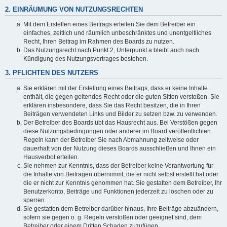
2. EINRÄUMUNG VON NUTZUNGSRECHTEN
Mit dem Erstellen eines Beitrags erteilen Sie dem Betreiber ein
einfaches, zeitlich und räumlich unbeschränktes und unentgeltliches
Recht, Ihren Beitrag im Rahmen des Boards zu nutzen.
Das Nutzungsrecht nach Punkt 2, Unterpunkt a bleibt auch nach
Kündigung des Nutzungsvertrages bestehen.
3. PFLICHTEN DES NUTZERS
Sie erklären mit der Erstellung eines Beitrags, dass er keine Inhalte
enthält, die gegen geltendes Recht oder die guten Sitten verstoßen. Sie
erklären insbesondere, dass Sie das Recht besitzen, die in Ihren
Beiträgen verwendeten Links und Bilder zu setzen bzw. zu verwenden.
Der Betreiber des Boards übt das Hausrecht aus. Bei Verstößen gegen
diese Nutzungsbedingungen oder anderer im Board veröffentlichten
Regeln kann der Betreiber Sie nach Abmahnung zeitweise oder
dauerhaft von der Nutzung dieses Boards ausschließen und Ihnen ein
Hausverbot erteilen.
Sie nehmen zur Kenntnis, dass der Betreiber keine Verantwortung für
die Inhalte von Beiträgen übernimmt, die er nicht selbst erstellt hat oder
die er nicht zur Kenntnis genommen hat. Sie gestatten dem Betreiber, Ihr
Benutzerkonto, Beiträge und Funktionen jederzeit zu löschen oder zu
sperren.
Sie gestatten dem Betreiber darüber hinaus, Ihre Beiträge abzuändern,
sofern sie gegen o. g. Regeln verstoßen oder geeignet sind, dem
Betreiber oder einem Dritten Schaden zuzufügen.