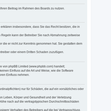
t, Ihren Beitrag im Rahmen des Boards zu nutzen.
e erklären insbesondere, dass Sie das Recht besitzen, die in
en Regeln kann der Betreiber Sie nach Abmahnung zeitweise
oder die er nicht zur Kenntnis genommen hat. Sie gestatten dem
Betreiber oder einem Dritten Schaden zuzufügen.
ware von phpBB Limited (www.phpbb.com) handelt;
inen Einfluss auf die Art und Weise, wie die Software
oren Einfluss nehmen.
inalpflichten) nur für Schäden, die auf ein vorsätzliches oder
von Leben, Körper und Gesundheit und der Verletzung
r Höhe nach auf die vertragstypischen Durchschnittsschäden
sigem Verhalten des Betreibers auf die bei Vertragsschluss