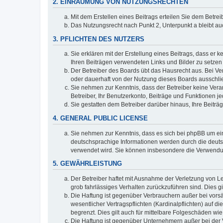
2. EINRÄUMUNG VON NUTZUNGSRECHTEN
Mit dem Erstellen eines Beitrags erteilen Sie dem Betre
Das Nutzungsrecht nach Punkt 2, Unterpunkt a bleibt 
3. PFLICHTEN DES NUTZERS
Sie erklären mit der Erstellung eines Beitrags, dass er 
Ihren Beiträgen verwendeten Links und Bilder zu setze
Der Betreiber des Boards übt das Hausrecht aus. Bei V
oder dauerhaft von der Nutzung dieses Boards ausschlie
Sie nehmen zur Kenntnis, dass der Betreiber keine Verant
Betreiber, Ihr Benutzerkonto, Beiträge und Funktionen je
Sie gestatten dem Betreiber darüber hinaus, Ihre Beitr
4. GENERAL PUBLIC LICENSE
Sie nehmen zur Kenntnis, dass es sich bei phpBB um ein
deutschsprachige Informationen werden durch die deuts
verwendet wird. Sie können insbesondere die Verwendun
5. GEWÄHRLEISTUNG
Der Betreiber haftet mit Ausnahme der Verletzung von Le
grob fahrlässiges Verhalten zurückzuführen sind. Dies 
Die Haftung ist gegenüber Verbrauchern außer bei vors
wesentlicher Vertragspflichten (Kardinalpflichten) auf
begrenzt. Dies gilt auch für mittelbare Folgeschäden 
Die Haftung ist gegenüber Unternehmern außer bei der V