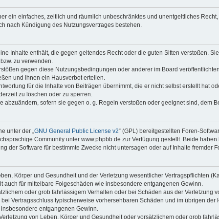
iber ein einfaches, zeitlich und räumlich unbeschränktes und unentgeltliches Rech
auch nach Kündigung des Nutzungsvertrages bestehen.
keine Inhalte enthält, die gegen geltendes Recht oder die guten Sitten verstoßen. Si
n bzw. zu verwenden.
erstößen gegen diese Nutzungsbedingungen oder anderer im Board veröffentlicht
ßen und Ihnen ein Hausverbot erteilen.
wortung für die Inhalte von Beiträgen übernimmt, die er nicht selbst erstellt hat 
derzeit zu löschen oder zu sperren.
äge abzuändern, sofern sie gegen o. g. Regeln verstoßen oder geeignet sind, dem 
e unter der „
GNU General Public License v2
“ (GPL) bereitgestellten Foren-Soft
chsprachige Community unter www.phpbb.de zur Verfügung gestellt. Beide haben ke
g der Software für bestimmte Zwecke nicht untersagen oder auf Inhalte fremder F
ben, Körper und Gesundheit und der Verletzung wesentlicher Vertragspflichten (Kard
gilt auch für mittelbare Folgeschäden wie insbesondere entgangenen Gewinn.
ätzlichem oder grob fahrlässigem Verhalten oder bei Schäden aus der Verletzung 
 die bei Vertragsschluss typischerweise vorhersehbaren Schäden und im übrigen de
wie insbesondere entgangenen Gewinn.
erletzung von Leben, Körper und Gesundheit oder vorsätzlichem oder grob fahrläs