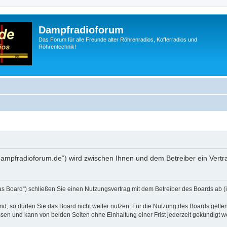
Dampfradioforum
Das Forum für alle Freunde alter Röhrenradios, Kofferradios und
Röhrentechnik!
.dampfradioforum.de“) wird zwischen Ihnen und dem Betreiber ein Vert
as Board“) schließen Sie einen Nutzungsvertrag mit dem Betreiber des Boards ab (i
, so dürfen Sie das Board nicht weiter nutzen. Für die Nutzung des Boards gelten 
sen und kann von beiden Seiten ohne Einhaltung einer Frist jederzeit gekündigt w