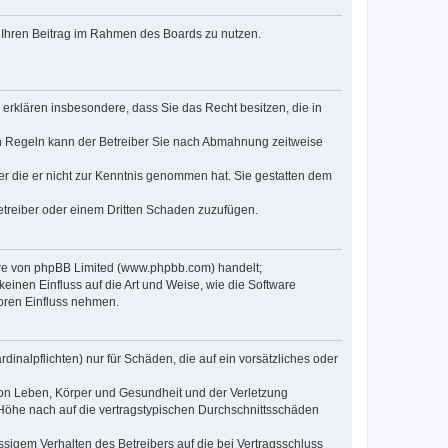
t, Ihren Beitrag im Rahmen des Boards zu nutzen.
e erklären insbesondere, dass Sie das Recht besitzen, die in
en Regeln kann der Betreiber Sie nach Abmahnung zeitweise
oder die er nicht zur Kenntnis genommen hat. Sie gestatten dem
Betreiber oder einem Dritten Schaden zuzufügen.
ware von phpBB Limited (www.phpbb.com) handelt;
inen Einfluss auf die Art und Weise, wie die Software
oren Einfluss nehmen.
inalpflichten) nur für Schäden, die auf ein vorsätzliches oder
von Leben, Körper und Gesundheit und der Verletzung
r Höhe nach auf die vertragstypischen Durchschnittsschäden
sigem Verhalten des Betreibers auf die bei Vertragsschluss