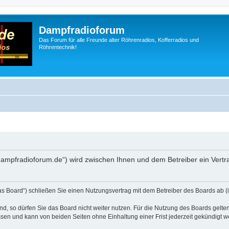
Dampfradioforum
Das Forum für alle Freunde alter Röhrenradios, Kofferradios und
Röhrentechnik!
.dampfradioforum.de“) wird zwischen Ihnen und dem Betreiber ein Vert
as Board“) schließen Sie einen Nutzungsvertrag mit dem Betreiber des Boards ab (i
, so dürfen Sie das Board nicht weiter nutzen. Für die Nutzung des Boards gelten 
sen und kann von beiden Seiten ohne Einhaltung einer Frist jederzeit gekündigt w