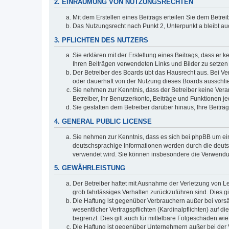
2. EINRÄUMUNG VON NUTZUNGSRECHTEN
Mit dem Erstellen eines Beitrags erteilen Sie dem Betre
Das Nutzungsrecht nach Punkt 2, Unterpunkt a bleibt 
3. PFLICHTEN DES NUTZERS
Sie erklären mit der Erstellung eines Beitrags, dass er 
Ihren Beiträgen verwendeten Links und Bilder zu setze
Der Betreiber des Boards übt das Hausrecht aus. Bei V
oder dauerhaft von der Nutzung dieses Boards ausschlie
Sie nehmen zur Kenntnis, dass der Betreiber keine Verant
Betreiber, Ihr Benutzerkonto, Beiträge und Funktionen je
Sie gestatten dem Betreiber darüber hinaus, Ihre Beitr
4. GENERAL PUBLIC LICENSE
Sie nehmen zur Kenntnis, dass es sich bei phpBB um ein
deutschsprachige Informationen werden durch die deuts
verwendet wird. Sie können insbesondere die Verwendun
5. GEWÄHRLEISTUNG
Der Betreiber haftet mit Ausnahme der Verletzung von Le
grob fahrlässiges Verhalten zurückzuführen sind. Dies 
Die Haftung ist gegenüber Verbrauchern außer bei vors
wesentlicher Vertragspflichten (Kardinalpflichten) auf
begrenzt. Dies gilt auch für mittelbare Folgeschäden 
Die Haftung ist gegenüber Unternehmern außer bei der V