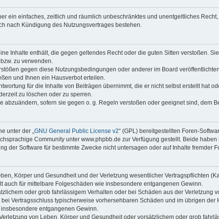
iber ein einfaches, zeitlich und räumlich unbeschränktes und unentgeltliches Rech
auch nach Kündigung des Nutzungsvertrages bestehen.
keine Inhalte enthält, die gegen geltendes Recht oder die guten Sitten verstoßen. Si
n bzw. zu verwenden.
erstößen gegen diese Nutzungsbedingungen oder anderer im Board veröffentlicht
ßen und Ihnen ein Hausverbot erteilen.
wortung für die Inhalte von Beiträgen übernimmt, die er nicht selbst erstellt hat 
derzeit zu löschen oder zu sperren.
äge abzuändern, sofern sie gegen o. g. Regeln verstoßen oder geeignet sind, dem 
e unter der „
GNU General Public License v2
“ (GPL) bereitgestellten Foren-Soft
chsprachige Community unter www.phpbb.de zur Verfügung gestellt. Beide haben ke
g der Software für bestimmte Zwecke nicht untersagen oder auf Inhalte fremder F
ben, Körper und Gesundheit und der Verletzung wesentlicher Vertragspflichten (Kard
gilt auch für mittelbare Folgeschäden wie insbesondere entgangenen Gewinn.
ätzlichem oder grob fahrlässigem Verhalten oder bei Schäden aus der Verletzung 
 die bei Vertragsschluss typischerweise vorhersehbaren Schäden und im übrigen de
wie insbesondere entgangenen Gewinn.
erletzung von Leben, Körper und Gesundheit oder vorsätzlichem oder grob fahrläs